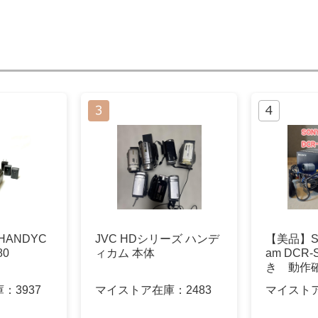
HANDYC
JVC HDシリーズ ハンデ
【美品】SO
80
ィカム 本体
am DCR
き 動作
庫：
3937
マイストア在庫：
2483
マイスト