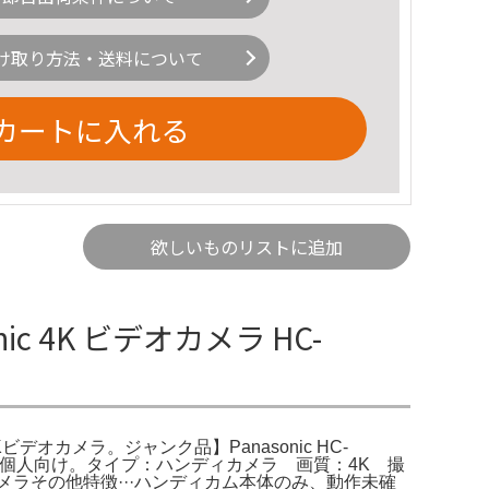
け取り方法・送料について
カートに入れる
欲しいものリストに追加
c 4K ビデオカメラ HC-
ル4Kビデオカメラ。ジャンク品】Panasonic HC-
発売 | 個人向け。タイプ：ハンディカメラ 画質：4K 撮
オカメラその他特徴···ハンディカム本体のみ、動作未確