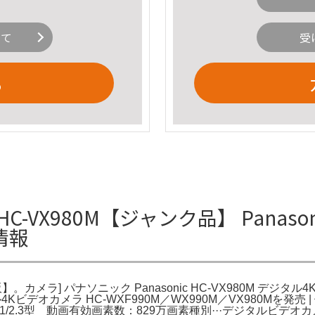
いて
受
る
X980M【ジャンク品】 Panasoni
情報
通販】。カメラ] パナソニック Panasonic HC-VX980M デジタ
4Kビデオカメラ HC-WXF990M／WX990M／VX980Mを
 1/2.3型 動画有効画素数：829万画素種別···デジタルビデ