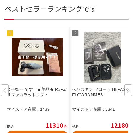
ベストセラーランキングです
金子智一 です！★美品★ ReFa/
へパスキン フローラ HEPASKIN
リファカラットリフト
FLOWRA NMES
マイストア在庫：
1439
マイストア在庫：
3341
11310
12180
税込
円
税込
円