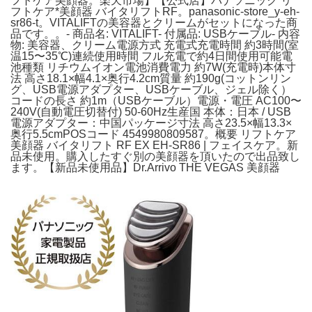
フトケア美顔器。楽天市場】【公式店】パナソニック リ
フトケア*美顔器 バイタリフトRF。panasonic-store_y-eh-
sr86-t。VITALIFTの美容器とクリームがセットになった商
品です。。- 商品名: VITALIFT- 付属品: USBケーブル- 内容
物: 美容器、クリーム電源方式 充電式充電時間 約3時間(室
温15〜35℃)連続使用時間 フル充電で約4日間使用可能電
池種類 リチウムイオン電池消費電力 約7W(充電時)本体寸
法 高さ18.1×幅4.1×奥行4.2cm質量 約190g(コットンリン
グ、USB電源アダプター、USBケーブル、ジェル除く）
コードの長さ 約1m（USBケーブル）電源・電圧 AC100〜
240V(自動電圧切替付) 50-60Hz生産国 本体：日本 / USB
電源アダプター：中国パッケージ寸法 高さ23.5×幅13.3×
奥行5.5cmPOSコード 4549980809587。概要 リフトケア
美顔器 バイタリフト RF EX EH-SR86 | フェイスケア。新
品未使用。購入したすぐ別の美顔器を頂いたので出品致し
ます。【新品未使用品】Dr.Arrivo THE VEGAS 美顔器