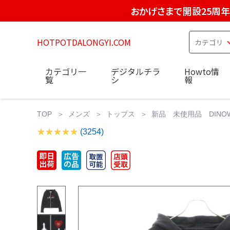
おかげさまで開設25周年
HOTPOTDALONGYI.COM
カテゴリ一
デジタルチラ
Howto情
覧
シ
報
TOP
メンズ
トップス
新品 未使用品 DINOWOR
(3254)