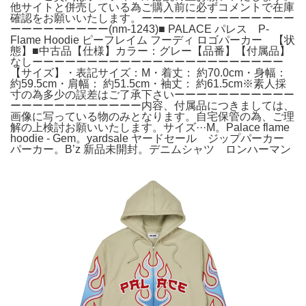
他サイトと併売している為ご購入前に必ずコメントで在庫
確認をお願いいたします。ーーーーーーーーーーーーーー
ーーーーーーーーー(nm-1243)■ PALACE パレス P-
Flame Hoodie ピーフレイム フーディ ロゴパーカー 【状
態】■中古品【仕様】カラー：グレー【品番】【付属品】
なしーーーーーーーーーーーーーーーーーーーーーーー
【サイズ】・表記サイズ：M・着丈： 約70.0cm・身幅：
約59.5cm・肩幅： 約51.5cm・袖丈： 約61.5cm※素人採
寸の為多少の誤差はご了承下さいーーーーーーーーーーー
ーーーーーーーーーーーー内容、付属品につきましては、
画像に写っている物のみとなります。自宅保管の為、ご理
解の上検討お願いいたします。サイズ···M。Palace flame
hoodie - Gem。yardsale ヤードセール ジップパーカー
パーカー。B’z 新品未開封。デニムシャツ ロンハーマン