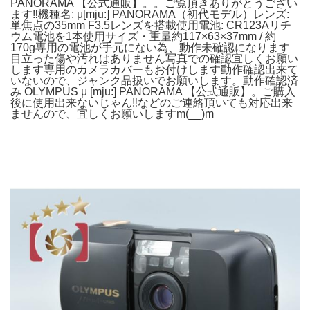
PANORAMA 【公式通販】。。ご覧頂きありがとうござい
ます‼︎機種名: μ[mju:] PANORAMA（初代モデル） レンズ:
単焦点の35mm F3.5レンズを搭載使用電池: CR123Aリチ
ウム電池を1本使用サイズ・重量約117×63×37mm / 約
170g専用の電池が手元にない為、動作未確認になります
目立った傷や汚れはありません写真での確認宜しくお願い
します専用のカメラカバーもお付けします動作確認出来て
いないので、ジャンク品扱いでお願いします。動作確認済
み OLYMPUS μ [mju:] PANORAMA 【公式通販】。ご購入
後に使用出来ないじゃん‼︎などのご連絡頂いても対応出来
ませんので、宜しくお願いしますm(__)m