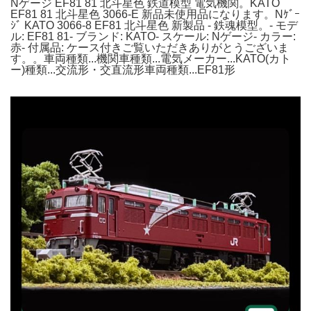
Nゲージ EF81 81 北斗星色 鉄道模型 電気機関。KATO
EF81 81 北斗星色 3066-E 新品未使用品になります。Nｹﾞｰ
ｼﾞ KATO 3066-8 EF81 北斗星色 新製品 - 鉄魂模型。- モデ
ル: EF81 81- ブランド: KATO- スケール: Nゲージ- カラー:
赤- 付属品: ケース付きご覧いただきありがとうございま
す。。車両種類...機関車種類...電気メーカー...KATO(カト
ー)種類...交流形・交直流形車両種類...EF81形