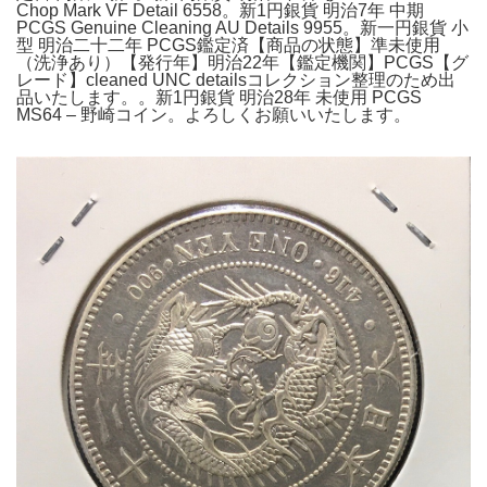
Chop Mark VF Detail 6558。新1円銀貨 明治7年 中期
PCGS Genuine Cleaning AU Details 9955。新一円銀貨 小
型 明治二十二年 PCGS鑑定済【商品の状態】準未使用
（洗浄あり）【発行年】明治22年【鑑定機関】PCGS【グ
レード】cleaned UNC detailsコレクション整理のため出
品いたします。。新1円銀貨 明治28年 未使用 PCGS
MS64 – 野崎コイン。よろしくお願いいたします。