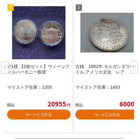
u*1様 【2枚セット】ウィーンフ
古銭 1882年 モルガンダラー 1
ィルハーモニー銀貨
ドル アメリカ文化 レア
マイストア在庫：
1209
マイストア在庫：
1493
20955
6000
税込
円
税込
円
カートに入れる
カートに入れる