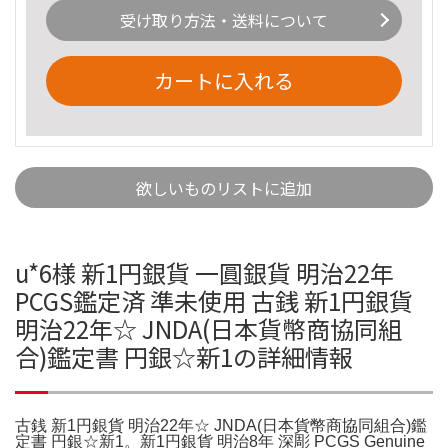
受け取り方法・送料について
カートに入れる
欲しいものリストに追加
u*6様 新1円銀貨 一圓銀貨 明治22年
PCGS鑑定済 準未使用 古銭 新1円銀貨
明治22年☆ JNDA(日本貨幣商協同組
合)鑑定書 円銀☆新1の詳細情報
古銭 新1円銀貨 明治22年☆ JNDA(日本貨幣商協同組合)鑑
定書 円銀☆新1。新1円銀貨 明治8年 深彫 PCGS Genuine