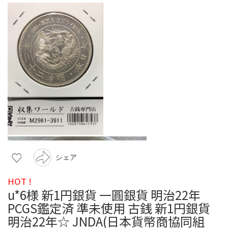
シェア
HOT !
u*6様 新1円銀貨 一圓銀貨 明治22年
PCGS鑑定済 準未使用 古銭 新1円銀貨
明治22年☆ JNDA(日本貨幣商協同組