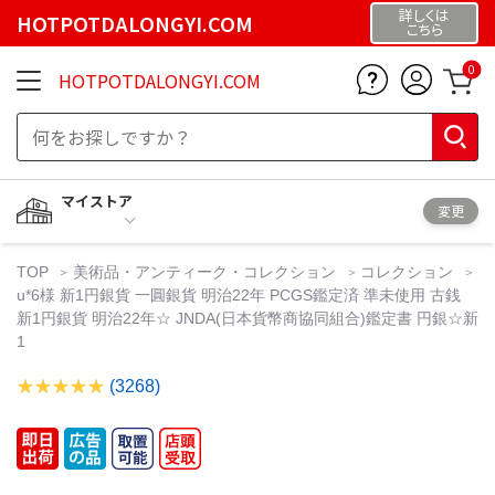
詳しくは
HOTPOTDALONGYI.COM
こちら
0
HOTPOTDALONGYI.COM
マイストア
変更
TOP
美術品・アンティーク・コレクション
コレクション
u*6様 新1円銀貨 一圓銀貨 明治22年 PCGS鑑定済 準未使用 古銭
新1円銀貨 明治22年☆ JNDA(日本貨幣商協同組合)鑑定書 円銀☆新
1
(3268)