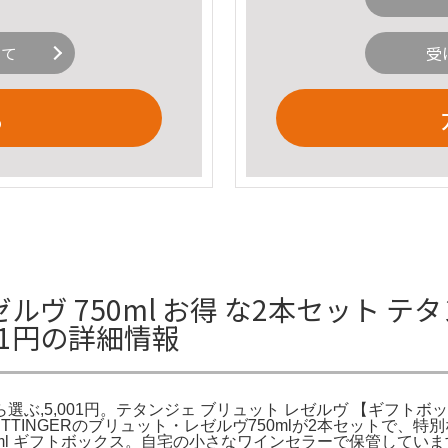
いて
受
る
・レゼルヴ 750ml お得 な2本セッ
001円の詳細情報
選ぶ,5,001円。テタンジェ ブリュット レゼルヴ 【ギフトボ
。TAITTINGERのブリュット・レゼルヴ750mlが2本セットで
ゼルヴ 750ml ギフトボックス。自宅の小さなワインセラーで保管