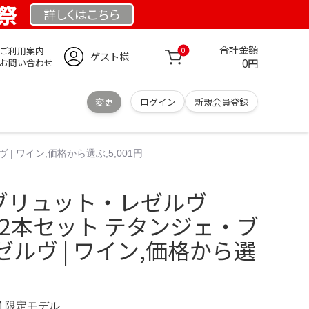
業祭
詳しくは
こちら
合計金額
ご利用案内
0
ゲスト様
0円
お問い合わせ
変更
ログイン
新規会員登録
| ワイン,価格から選ぶ,5,001円
ER ブリュット・レゼルヴ
 な2本セット テタンジェ・ブ
ルヴ | ワイン,価格から選
OM 限定モデル