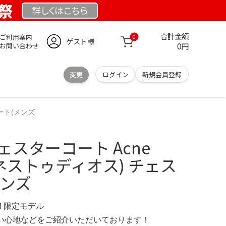
業祭
詳しくは
こちら
合計金額
ご利用案内
0
ゲスト様
0円
お問い合わせ
変更
ログイン
新規会員登録
コート(メンズ
ェスターコート Acne
アクネストゥディオス) チェス
メンズ
OM 限定モデル
の使い心地などをご紹介いただいております！