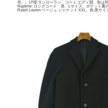
売。。U*様 サンローラン コート エディ期。形は同じ
Naptime. ロングコート 黒 Lサイズ。ポケット
Ralph Lauren ベージュ ジャケット XXL。色:黒サイズ: