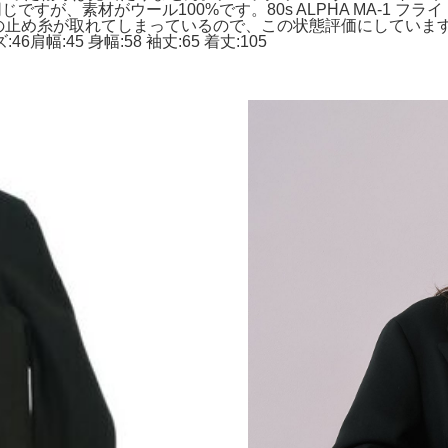
ですが、素材がウール100%です。80s ALPHA MA-1 フ
裏の止め糸が取れてしまっているので、この状態評価にしています。WTA
46肩幅:45 身幅:58 袖丈:65 着丈:105