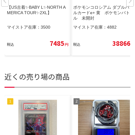
【US古着✨BABY L✨NORTH A
ポケモンコロシアム ダブルバト
MERICA TOUR✨2XL】
ルカードe+ 黄 ポケモンバト
ル 未開封
マイストア在庫：
3500
マイストア在庫：
4882
7485
38866
税込
円
税込
円
近くの売り場の商品