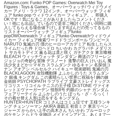
Amazon.com: Funko POP Games: Overwatch Mei Toy
Figures : Toys & Games。オーバーウォッチ/ ウィドウメイ
カー アメリ・ラクワ 12インチ。オーバーウォッチ フィギ
ュア funko pop ウィドウメイカー フィギュア。。即購入
OKです！気になることがありましたらコメントくださ
い！他にも出品しているので是非ご検討ください同時に購
入してもらえる場合値下げします#ぱんだの売ってるもの
リストオーバーウォッチ フィギュアfunko
popOWOverwatch フィギュアfunko Overwatchウィドウメ
イカー フィギュア検索ワードドラゴンボール ワンピース
NARUTO 鬼滅の刃 僕のヒーローアカデミア 転生したらス
ライムだった件 ドロヘドロ ちいかわ カグラバチ メダリス
ト サカモトデイズ 薫る花は凛と咲く ガチアクタ 東京喰種
BLEACH ウィッチウォッチ ダンダダン 葬送のフリーレン
ジョジョの奇妙な冒険 デスノート 進撃の巨人 けいおん 魔
法少女まどか☆マギカ スラムダンク ゆるキャン 名探偵コ
ナン アオアシ ベルセルク ハイキュー 呪術廻戦 鬼滅の刃
BLACKLAGOON 攻殻機動隊 よふかしのうた スラムダン
ク 銀魂 キングダム この素晴らしい世界に祝福を! 鋼の錬
金術師 PSYCHOPATH ラブライブ 文豪ストレイドッグス
リコリス・リコイル テニスの王子様 Dr.STONE ヴァイオ
レットエヴァーガーデン 怪獣8号 灼眼のシャナ ガンダム
フェアリーテイル よふかしのうた ぼっち・ざ・ろっく！
その着せ替え人形は恋をする キングダム
HUNTER×HUNTER コミさんはコミュ症です 王様ランキ
ング チェンソーマン AKIRA 遊戯王 初音ミク 東京リベン
ジャーズ からかい上手の高木さん ちいかわ ブルーロック
ポケモン とらドラ 化物語 メイドインアビス。あくまで一