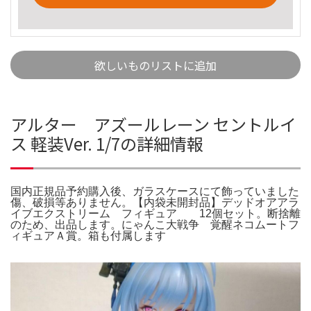
欲しいものリストに追加
アルター アズールレーン セントルイ
ス 軽装Ver. 1/7の詳細情報
国内正規品予約購入後、ガラスケースにて飾っていました
傷、破損等ありません。【内袋未開封品】デッドオアアラ
イブエクストリーム フィギュア 12個セット。断捨離
のため、出品します。にゃんこ大戦争 覚醒ネコムートフ
ィギュアＡ賞。箱も付属します