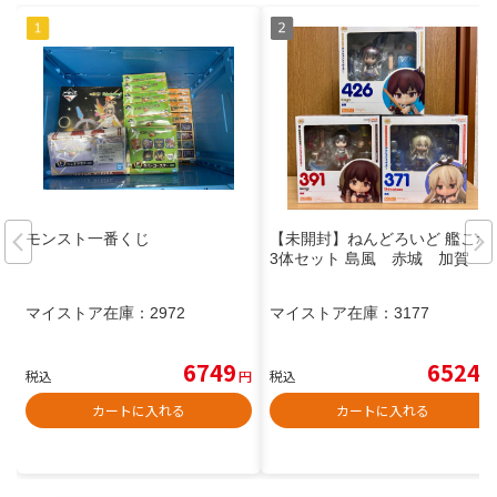
モンスト一番くじ
【未開封】ねんどろいど 艦これ
3体セット 島風 赤城 加賀
マイストア在庫：
2972
マイストア在庫：
3177
6749
6524
税込
円
税込
円
カートに入れる
カートに入れる