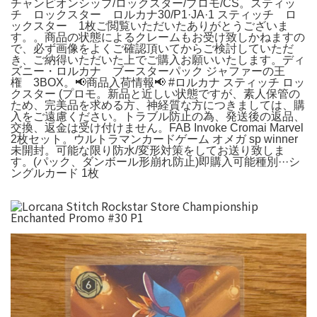
チャンピオンシップ/ロックスター/プロモ/CS。スティッ
チ ロックスター ロルカナ30/P1·JA·1 スティッチ ロ
ックスター 1枚ご閲覧いただいたありがとうございま
す。。商品の状態によるクレームもお受け致しかねますの
で、必ず画像をよくご確認頂いてからご検討していただ
き、ご納得いただいた上でご購入お願いいたします。ディ
ズニー・ロルカナ ブースターパック ジャファーの王
権 3BOX。📢商品入荷情報📢 #ロルカナ スティッチ ロッ
クスター (プロモ。新品と近しい状態ですが、素人保管の
ため、完美品を求める方、神経質な方につきましては、購
入をご遠慮ください。トラブル防止の為、発送後の返品、
交換、返金は受け付けません。FAB Invoke Cromai Marvel
2枚セット。ウルトラマンカードゲーム オメガ sp winner
未開封。可能な限り防水/変形対策をしてお送り致しま
す。(パック、ダンボール形崩れ防止)即購入可能種別···シ
ングルカード 1枚