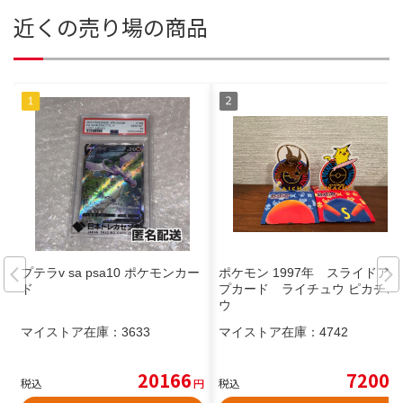
近くの売り場の商品
プテラv sa psa10 ポケモンカー
ポケモン 1997年 スライドアッ
ド
プカード ライチュウ ピカチュ
ウ
マイストア在庫：
3633
マイストア在庫：
4742
20166
7200
税込
円
税込
円