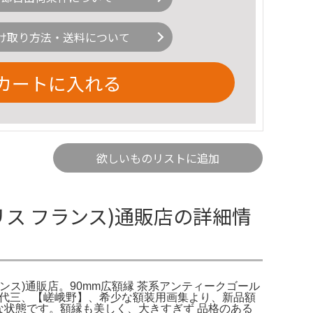
け取り方法・送料について
カートに入れる
欲しいものリストに追加
リス フランス)通販店の詳細情
ンス)通販店。90mm広額縁 茶系アンティークゴール
加藤美代三、【嵯峨野】、希少な額装用画集より、新品額
な状態です。額縁も美しく、大きすぎず 品格のある