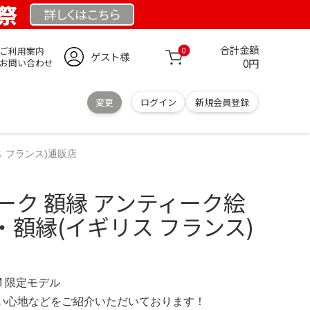
業祭
詳しくは
こちら
合計金額
ご利用案内
0
ゲスト様
0円
お問い合わせ
変更
ログイン
新規会員登録
 フランス)通販店
ーク 額縁 アンティーク絵
額縁(イギリス フランス)
OM 限定モデル
の使い心地などをご紹介いただいております！