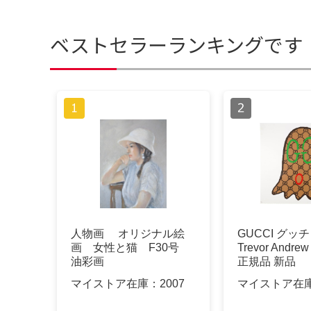
ベストセラーランキングです
人物画 オリジナル絵
GUCCI グッ
画 女性と猫 F30号
Trevor Andr
油彩画
正規品 新品
マイストア在庫：
2007
マイストア在