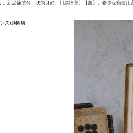
り、新品額装付、状態良好。川島睦郎、【叢】、希少な額装用