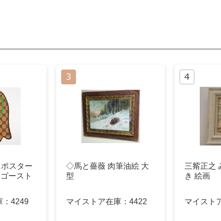
チ ポスター
◇馬と薔薇 肉筆油絵 大
三觜正之
ew ゴースト
型
き 絵画
庫：
4249
マイストア在庫：
4422
マイスト