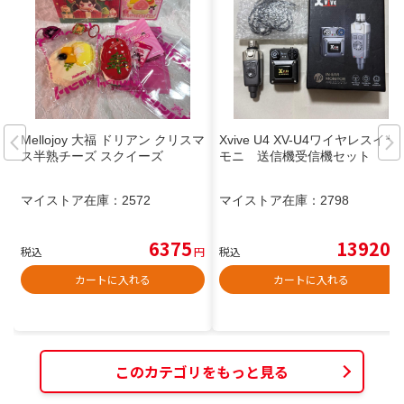
Mellojoy 大福 ドリアン クリスマ
Xvive U4 XV-U4ワイヤレスイヤ
ス半熟チーズ スクイーズ
モニ 送信機受信機セット
マイストア在庫：
2572
マイストア在庫：
2798
6375
13920
税込
円
税込
円
カートに入れる
カートに入れる
このカテゴリをもっと見る