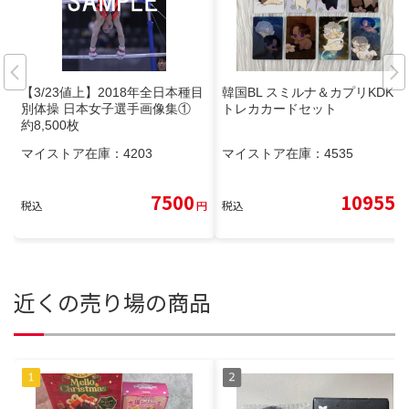
【3/23値上】2018年全日本種目
韓国BL スミルナ＆カプリKDKD
別体操 日本女子選手画像集①
トレカカードセット
約8,500枚
マイストア在庫：
4203
マイストア在庫：
4535
7500
10955
税込
円
税込
円
近くの売り場の商品