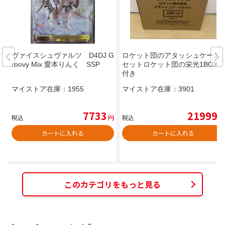
ヴァイスシュヴァルツ D4DJ G
ロケット団のアタッシュケース
roovy Mix 愛本りんく SSP
セットロケット団の栄光1BOX
付き
マイストア在庫：
1955
マイストア在庫：
3901
7733
21999
税込
円
税込
円
カートに入れる
カートに入れる
このカテゴリをもっと見る