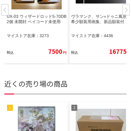
UX-03 ウィザードロッド5-70DB
ヴラマンク、サン=ドゥニ風景、
2個 未開封 ベイコード未使用
希少額装用画集、新品額装付
マイストア在庫：
3273
マイストア在庫：
4436
7500
16775
税込
円
税込
円
近くの売り場の商品