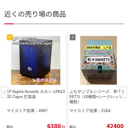
近くの売り場の商品
LP Aspire Accents カホン LPA13
ぷちサンプルシリーズ 和＊SW
32 Cajon 打楽器
EETS（10種類+シークレット1
種類）
マイストア在庫：
4967
マイストア在庫：
2164
6380
42400
税込
円
税込
円