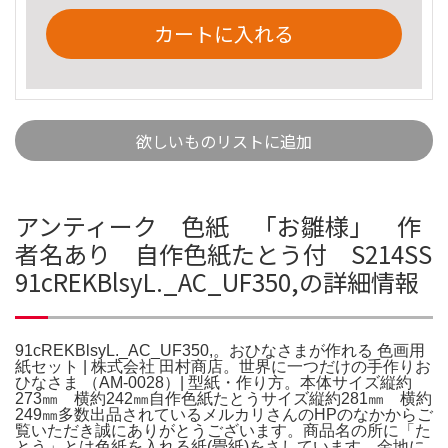
カートに入れる
欲しいものリストに追加
アンティーク 色紙 「お雛様」 作
者名あり 自作色紙たとう付 S214SS
91cREKBlsyL._AC_UF350,の詳細情報
91cREKBlsyL._AC_UF350,。おひなさまが作れる 色画用
紙セット | 株式会社 田村商店。世界に一つだけの手作りお
ひなさま （AM-0028）| 型紙・作り方。本体サイズ縦約
273㎜ 横約242㎜自作色紙たとうサイズ縦約281㎜ 横約
249㎜多数出品されているメルカリさんのHPのなかからご
覧いただき誠にありがとうございます。商品名の所に「た
とう」とは色紙を入れる紙(畳紙)をさしています。金地に