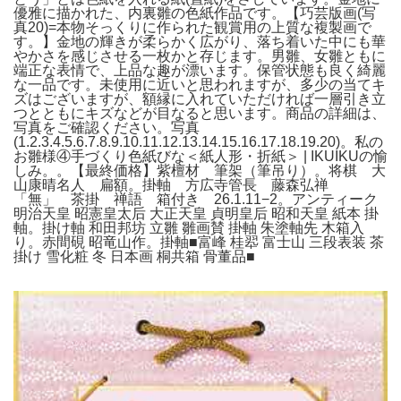
優雅に描かれた、内裏雛の色紙作品です。【巧芸版画(写
真20)=本物そっくりに作られた観賞用の上質な複製画で
す。】金地の輝きが柔らかく広がり、落ち着いた中にも華
やかさを感じさせる一枚かと存じます。男雛、女雛ともに
端正な表情で、上品な趣が漂います。保管状態も良く綺麗
な一品です。未使用に近いと思われますが、多少の当てキ
ズはございますが、額縁に入れていただければ一層引き立
つとともにキズなどが目なると思います。商品の詳細は、
写真をご確認ください。写真
(1.2.3.4.5.6.7.8.9.10.11.12.13.14.15.16.17.18.19.20)。私の
お雛様④手づくり色紙びな＜紙人形・折紙＞ | IKUIKUの愉
しみ。。【最終価格】紫檀材 筆架（筆吊り）。将棋 大
山康晴名人 扁額。掛軸 方広寺管長 藤森弘禅
「無」 茶掛 禅語 箱付き 26.1.11−2。アンティーク
明治天皇 昭憲皇太后 大正天皇 貞明皇后 昭和天皇 紙本 掛
軸。掛け軸 和田邦坊 立雛 雛画賛 掛軸 朱塗軸先 木箱入
り。赤間硯 昭竜山作。掛軸■富峰 桂翆 富士山 三段表装 茶
掛け 雪化粧 冬 日本画 桐共箱 骨董品■