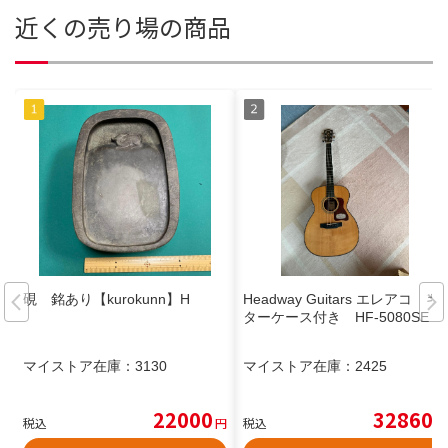
近くの売り場の商品
硯 銘あり【kurokunn】H
Headway Guitars エレアコ ギ
ターケース付き HF-5080SE
マイストア在庫：
3130
マイストア在庫：
2425
22000
32860
税込
円
税込
円