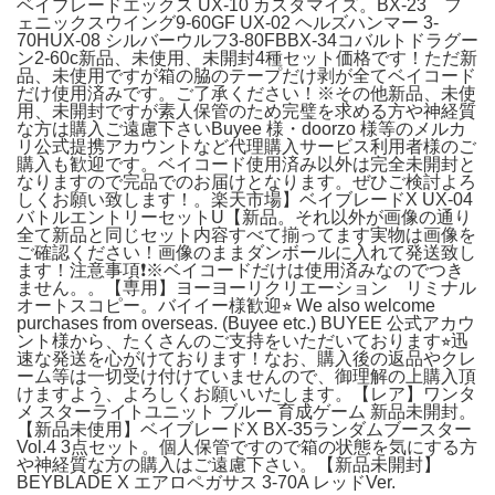
ベイブレードエックス UX-10 カスタマイズ。BX-23 フ
ェニックスウイング9-60GF UX-02 ヘルズハンマー 3-
70HUX-08 シルバーウルフ3-80FBBX-34コバルトドラグー
ン2-60c新品、未使用、未開封4種セット価格です！ただ新
品、未使用ですが箱の脇のテープだけ剥が全てベイコード
だけ使用済みです。ご了承ください！※その他新品、未使
用、未開封ですが素人保管のため完璧を求める方や神経質
な方は購入ご遠慮下さいBuyee 様・doorzo 様等のメルカ
リ公式提携アカウントなど代理購入サービス利用者様のご
購入も歓迎です。ベイコード使用済み以外は完全未開封と
なりますので完品でのお届けとなります。ぜひご検討よろ
しくお願い致します！。楽天市場】ベイブレードX UX-04
バトルエントリーセットU【新品。それ以外が画像の通り
全て新品と同じセット内容すべて揃ってます実物は画像を
ご確認ください！画像のままダンボールに入れて発送致し
ます！注意事項❗️※ベイコードだけは使用済みなのでつき
ません。。【専用】ヨーヨーリクリエーション リミナル
オートスコピー。バイイー様歓迎⭐︎ We also welcome
purchases from overseas. (Buyee etc.) BUYEE 公式アカウ
ント様から、たくさんのご支持をいただいております⭐︎迅
速な発送を心がけております！なお、購入後の返品やクレ
ーム等は一切受け付けていませんので、御理解の上購入頂
けますよう、よろしくお願いいたします。【レア】ワンタ
メ スターライトユニット ブルー 育成ゲーム 新品未開封。
【新品未使用】ベイブレードX BX-35ランダムブースター
Vol.4 3点セット。個人保管ですので箱の状態を気にする方
や神経質な方の購入はご遠慮下さい。【新品未開封】
BEYBLADE X エアロペガサス 3-70A レッドVer.