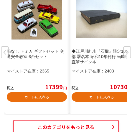
箱なし トミカ ギフトセット 交
◆江戸川乱歩『石榴』限定1000
通安全教室 6台セット
部 署名本 昭和10年刊行 当時物
直筆サイン本
マイストア在庫：
2365
マイストア在庫：
2403
17399
10730
税込
円
税込
円
カートに入れる
カートに入れる
このカテゴリをもっと見る