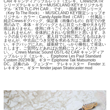
CAR キャンディアップルレッド《エレキ。CrewsのKTR
シリーズテレキャスターMUSICLAND KEYオリジナルモ
デル「KTR TLC-PH CAR」 です。・国産 KTRシリーズ
（Key To The Rock）・MUSICLAND KEY限定ショップオ
リジナル・カラー：Candy Apple Red（CAR）・付属品：
純正Crewsギグバッグ、保証書（画像のもの）自宅での使
用のみで、本体・ギグバッグともに目立った傷や大きな打
痕はありません。使用に伴うごく小さな擦れなどはあるか
もしれませんが、全体的にきれいな状態だと思います。ネ
ックの反りやガリなど、素人目では特に気になる点はあり
ませんが、中古品につき完璧を求める方はご遠慮くださ
い。ギグバッグに入れ、緩衝材でしっかり梱包して発送い
たします。ご質問などあればお気軽にコメントくださ
い。。Crews Maniac Sound OSTL-62 CAR キャンディア
ップルレッド《エレキ。。Epiphone Les Paul Standard
Custom 2023年製。ギター Epiphone Tak Matsumoto
DC。試奏のみ フェンダー テレキャスター Fender エ
レキギター。ギター fender japan Stratocaster mod