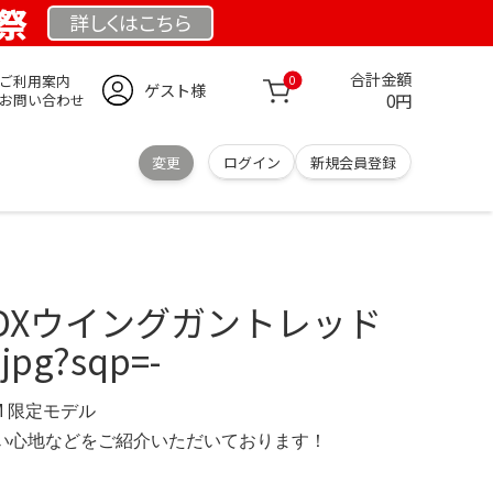
業祭
詳しくは
こちら
合計金額
ご利用案内
0
ゲスト様
0円
お問い合わせ
変更
ログイン
新規会員登録
DXウイングガントレッド
pg?sqp=-
OM 限定モデル
の使い心地などをご紹介いただいております！