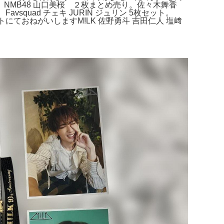
NMB48 山口美桜 ２枚まとめ売り。佐々木舞香
uad チェキ JURIN ジュリン 5枚セット。
にておねがいしますM!LK 佐野勇斗 吉田仁人 塩﨑