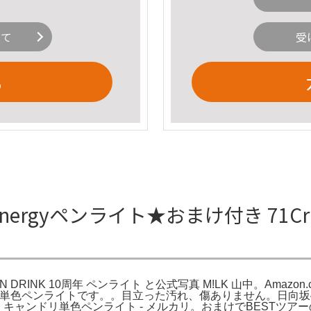
いて
受
る
ergyペンライト★おまけ付き 71CrP2
 CAN DRINK 10周年 ペンライト と公式写真 M!LK 山中。Amazon
中柔太朗単色ペンライトです。。目立った汚れ、傷ありません。日向
朗 キャンドリ単色ペンライト - メルカリ。おまけでBESTツ