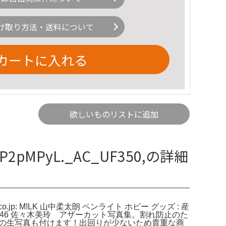
け取り方法・送料について
カートに入れる
欲しいものリストに追加
pMPyL._AC_UF350,の詳細
.co.jp: M!LK 山中柔太朗 ペンライト ホビー グッズ : 産
坂46 佐々木美玲 アザーカット写真集。割れ防止のた
アーの生写真も付けます！出回りが少ないため貴重な商