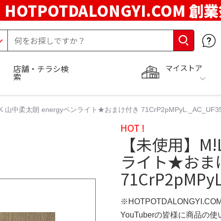
HOTPOTDALONGYI.COM 創
マイストア
店舗・チラシ検
索
 山中柔太朗 energyペンライト★おまけ付き 71CrP2pMPyL._AC_UF35
HOT !
【未使用】M!L
ライト★おま
71CrP2pMPyL
※HOTPOTDALONGYI.C
YouTuberの皆様に商品