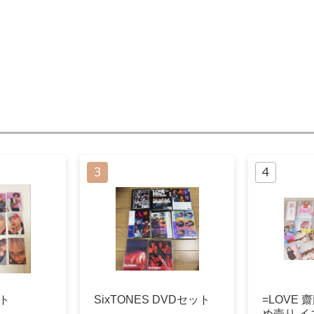
ット
SixTONES DVDセット
=LOVE 
め売り イ