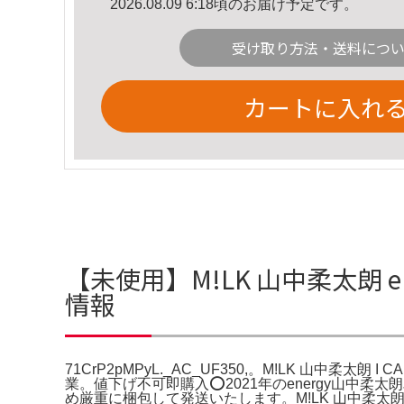
2026.08.09 6:18頃のお届け予定です。
受け取り方法・送料につ
カートに入れ
【未使用】M!LK 山中柔太朗 en
情報
71CrP2pMPyL._AC_UF350,。M!LK 山中柔太朗 I
業。値下げ不可即購入⭕️2021年のenergy山
め厳重に梱包して発送いたします。M!LK 山中柔太