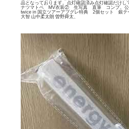
品となっております。点灯確認済み点灯確認だけし
ナツマトペ MV衣装② 生写真 直筆 コンプ。公式で
twice in 国立ツアーアプグレ特典 2個セット
大智 山中柔太朗 曽野舜太、