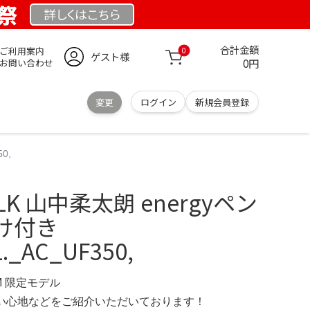
業祭
詳しくは
こちら
合計金額
ご利用案内
0
ゲスト様
0円
お問い合わせ
変更
ログイン
新規会員登録
0,
K 山中柔太朗 energyペン
け付き
._AC_UF350,
OM 限定モデル
の使い心地などをご紹介いただいております！