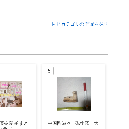
同じカテゴリの 商品を探す
齋藤樹愛羅 まと
中国陶磁器 磁州窯 犬
コラブ