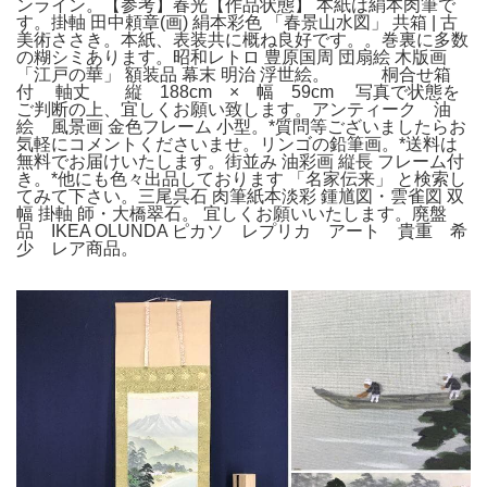
ンライン。【参考】春光【作品状態】 本紙は絹本肉筆で
す。掛軸 田中頼章(画) 絹本彩色 「春景山水図」 共箱 | 古
美術ささき。本紙、表装共に概ね良好です。。巻裏に多数
の糊シミあります。昭和レトロ 豊原国周 団扇絵 木版画
「江戸の華」 額装品 幕末 明治 浮世絵。 桐合せ箱
付 軸丈 縦 188cm × 幅 59cm 写真で状態を
ご判断の上、宜しくお願い致します。アンティーク 油
絵 風景画 金色フレーム 小型。*質問等ございましたらお
気軽にコメントくださいませ。リンゴの鉛筆画。*送料は
無料でお届けいたします。街並み 油彩画 縦長 フレーム付
き。*他にも色々出品しております 「名家伝来」 と検索し
てみて下さい。三尾呉石 肉筆紙本淡彩 鍾馗図・雲雀図 双
幅 掛軸 師・大橋翠石。 宜しくお願いいたします。廃盤
品 IKEA OLUNDA ピカソ レプリカ アート 貴重 希
少 レア商品。