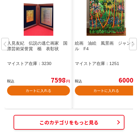
人見友紀 伝説の逃亡画家 国
絵画 油絵 風景画 ジャング
際芸術栄誉賞 楯 表彰状
ル F4
マイストア在庫：
3230
マイストア在庫：
1251
7598
6000
税込
円
税込
円
カートに入れる
カートに入れる
このカテゴリをもっと見る