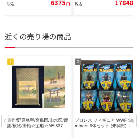
6375
17848
税込
円
税込
円
近くの売り場の商品
真作/野原鳥聖/宮島図/山水図/鹿
プロレス フィギュア WWF Sla
図/横物/掛軸☆宝船☆AE-337
mmers 6体セット (未開封)