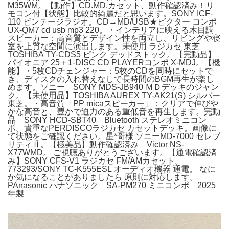
M35WM。【動作】CD.MD.カセット、動作確認済み！リ
モコン付【状態】比較的綺麗だと思います。SONY ICF-
110 ビンテージラジオ。CD→MD/USB★ビクター コンポ
UX-QM7 cd usb mp3 220。・インテリアに映える木目調
スピーカー：高音質とデザイン性を両立し、リビングや寝
室を上質な空間に演出します。未使用 ラジカセ 東芝
TOSHIBA TY-CDS5 ピンク デッドストック。【完動品】
パイオニア 25＋1-DISC CD PLAYERコンポ X-MDJ。【機
能】・5枚CDチェンジャー：5枚のCDを同時にセットで
き、ディスクの入れ替えなしで長時間のBGM再生が楽し
めます。ソニー SONY MDS-JB940 ＭＤデッキのジャン
ク。【未使用品】TOSHIBA AUREX TY-AK21(S) シルバー
東芝。・高音質「PP micaスピーカー」：クリアで伸びや
かな高音と、豊かで迫力のある重低音を再生します。完動
品 SONY HCD-SBT40 Bluetooth ステレオミニコン
ポ。貴重なPERDISCOラジカセ カセットデッキ。画像に
て状態をご確認ください。星*哥様 ソニーMD-7000 セレブ
リティⅡ。【極美品】動作確認済み Victor NS-
X77WMD。 ご視聴ありがとうございます。【通電確認済
み】SONY CFS-V1 ラジカセ FM/AMカセット。
773293/SONY TC-K555ESL オーディオ機器 通電。 なに
か気になることがありましたら 原則に対応します。
PAnasonic パナソニック SA-PM270 ミニコンポ 2025
年製