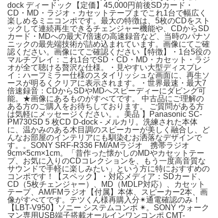
dock ディードック【定価】45,000円前後SDカード・
CD・MD・ラジオ・カセットテープまでこれ1台で幅広く
楽しめるミニコンポです。最大の特徴は、5枚のCDをスト
ックして連続再生できるチェンジャー機能や、CDからSD
カード・MDへの最大7倍速の高速録音など、当時のパナソ
ニックの最先端技術が詰め込まれています。画像にてご確
認ください。画像にてご確認ください【特徴】・1台5役の
マルチプレイ：これ1台でSD・CD・MD・カセット・ラジ
オが全て聴ける贅沢な仕様。・見やすい大型ディスプレ
イ：ハーフミラー仕様のスタイリッシュな画面に、再生ソ
ースが明るくクリアに表示されます。・世界最速・最大7
倍速録音：CDからSDやMDへスピーディーにダビング可
能。★画像にあるものがすべてです。 中古品にご理解の
ある方のご購入をお待ちしております。 ご質問がある方
は気軽にメッセージください。。美品 】Panasonic SC-
PM730SD 5 枚CD D-dock - メルカリ。洗練された本体
に、温かみのある木目調のスピーカーが美しく融合し、ど
んなお部屋のインテリアにも馴染むお洒落なデザインで
す。。SONY SRF-R336 FM/AMラジオ 携帯ラジオ
9cm×5cm×1cm。「昔作った懐かしのMDやカセットテー
プ、お気に入りのCDコレクションを、もう一度高音質な
サウンドで手軽に楽しみたい」という方に特におすすめの
コンポです！【スペック】・対応メディア：SDカード、
CD（5枚チェンジャー）、MD（MDLP対応）、カセット
テープ、AM/FMラジオ【付属】本体、スピーカー2本、画
像がすべてです。テツくん様再購入分✴︎通電確認のみ！
【LBT-V950】ソニー システムコンポ ✴︎。SONY ウォーク
マン専用USB端子搭載オールインワンコンポ CMT-