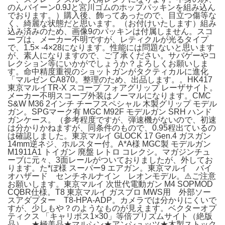
のんバイーン0.9Jと宮川ゴムのホップパッキンを組み込ん
でおります。）購入後、飾ってあったので、目立つ傷等な
く、綺麗な状態だと思います。（お付けいたします）組み
込み済みのため、画像9のパッキンは付属しません。スコ
ープは、メーカー不明ですが、レティクルが光るタイプ
で、1.5× -4×28になります。性能には問題ないと思います
が、素人になりますので、ご了承ください。サバゲーやコ
レクション等にいかがでしょうか？よろしくお願いしま
す。命中精度重視のショットガンがタクティカルに進化
「マルゼン CA870。整理のため、出品します。。HK417
東京マルイTR-X スコープ フォアグリップ レーザサイト。
メーカー不明スコープ外装はノーマルになります。CMC
S&W M36 2インチ チーフスペシャル 木製グリップ モデル
ガン。SPGマーク有 MGC M92F モデルガン SRH ハンド
ガンケース。（参考程度ですが、弾速機がないので、初速
は分かりかねますが、同条件のもので、0.95程出ているの
は確認しました。東京マルイ GLOCK 17 Gen.4 ガスガン
14mm逆ネジ、ホルスター付。A*A様 MGC製 モデルガン
M1911A1 トイガン 廃盤 レトロ コレクシ。マガジンチュ
ーブに元々、3面レールがついておりましたが、外してお
ります。た*ぼ様 スーパー9 エアガン。東京マルイ バイ
オハザード センチネルナイン レオンモデル。⚠️ご注意
お願いします。東京マルイ 次世代電動ガン M4 SOPMOD
CQBR仕様。T8 東京マルイ ガスブロ MWS用 外部ソー
スアダプター T8-HPA-ADP。カメラでは分かりにくいで
すが、少しもや？のようなものが見えます。ベクターオプ
ティクス 「キャリポス1×30」等倍プリズムサイト（絶版
品）。★極美品★マルシン★アンシュッツ★木製ストック