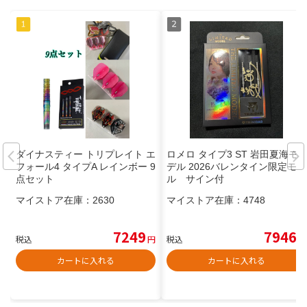
ダイナスティー トリプレイト エ
ロメロ タイプ3 ST 岩田夏海モ
フォール4 タイプA レインボー 9
デル 2026バレンタイン限定モデ
点セット
ル サイン付
マイストア在庫：
2630
マイストア在庫：
4748
7249
7946
税込
円
税込
円
カートに入れる
カートに入れる