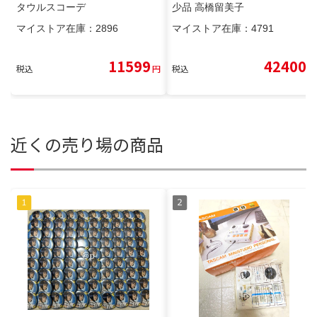
タウルスコーデ
少品 高橋留美子
マイストア在庫：
2896
マイストア在庫：
4791
11599
42400
税込
円
税込
円
近くの売り場の商品