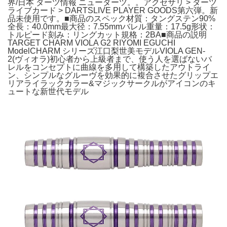
界/日本 ダーツ情報 ニューダーツ。。アクセサリ > ダーツ
ライブカード > DARTSLIVE PLAYER GOODS第六弾。新
品未使用です。■商品のスペック材質：タングステン90%
全長：40.0mm最大径：7.55mmバレル重量：17.5g形状：
トルピード刻み：リングカット規格：2BA■商品の説明
TARGET CHARM VIOLA G2 RIYOMI EGUCHI
ModelCHARM シリーズ江口梨世美モデルVIOLA GEN-
2(ヴィオラ)初心者から上級者まで、使う人を選ばないバ
レルをコンセプトに曲線を多用して構築したアウトライ
ン、シンプルなグルーヴを効果的に複合させたグリップエ
リアライラックカラー&マジックサークルがアイコンのキ
ュートな新世代モデル