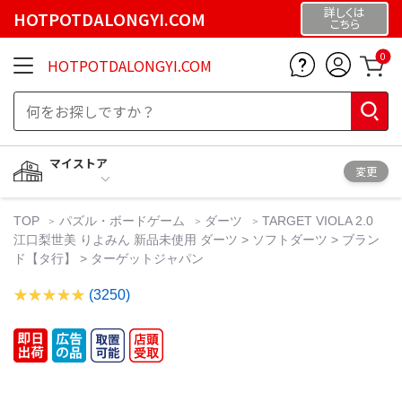
詳しくは
HOTPOTDALONGYI.COM
こちら
0
HOTPOTDALONGYI.COM
マイストア
変更
TOP
パズル・ボードゲーム
ダーツ
TARGET VIOLA 2.0
江口梨世美 りよみん 新品未使用 ダーツ > ソフトダーツ > ブラン
ド【タ行】 > ターゲットジャパン
(3250)