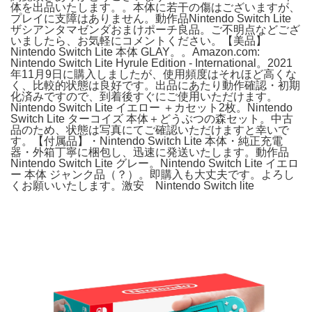
体を出品いたします。。本体に若干の傷はございますが、
プレイに支障はありません。動作品Nintendo Switch Lite
ザシアンタマゼンダおまけポーチ良品。ご不明点などござ
いましたら、お気軽にコメントください。【美品】
Nintendo Switch Lite 本体 GLAY。。Amazon.com:
Nintendo Switch Lite Hyrule Edition - International。2021
年11月9日に購入しましたが、使用頻度はそれほど高くな
く、比較的状態は良好です。出品にあたり動作確認・初期
化済みですので、到着後すぐにご使用いただけます。
Nintendo Switch Lite イエロー ＋カセット2枚。Nintendo
Switch Lite ターコイズ 本体＋どうぶつの森セット。中古
品のため、状態は写真にてご確認いただけますと幸いで
す。【付属品】・Nintendo Switch Lite 本体・純正充電
器・外箱丁寧に梱包し、迅速に発送いたします。動作品
Nintendo Switch Lite グレー。Nintendo Switch Lite イエロ
ー 本体 ジャンク品（？）。即購入も大丈夫です。よろし
くお願いいたします。激安 Nintendo Switch lite