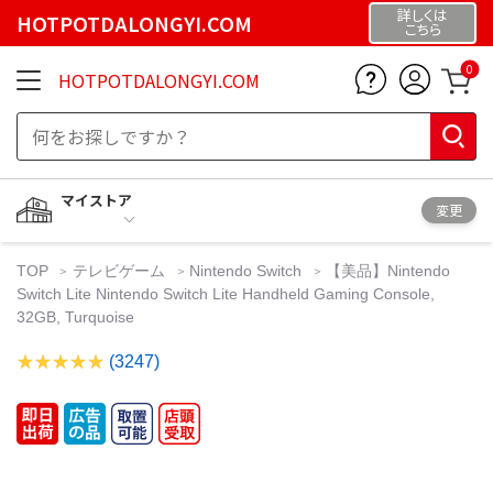
詳しくは
HOTPOTDALONGYI.COM
こちら
0
HOTPOTDALONGYI.COM
マイストア
変更
TOP
テレビゲーム
Nintendo Switch
【美品】Nintendo
Switch Lite Nintendo Switch Lite Handheld Gaming Console,
32GB, Turquoise
(3247)