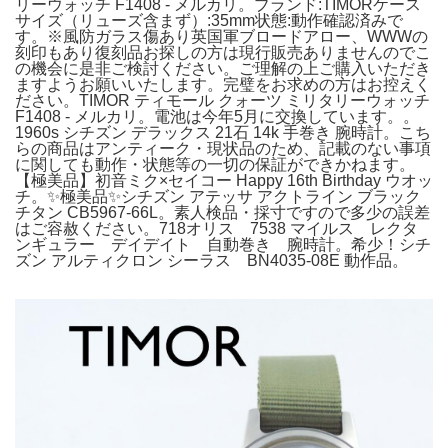
リーウォッチ F1408 - メルカリ。ブランド:TIMORケース
サイズ（リューズ含まず）:35mm状態:動作確認済みで
す。※風防ガラス傷あり英国軍ブロードアロー、WWWの
刻印もあり復刻品お探しの方は現行販売ありませんのでこ
の機会に是非ご検討ください。ご理解の上ご購入いただき
ますようお願いいたします。完璧をお求めの方はお控えく
ださい。TIMOR ティモール クォーツ ミリタリーウォッチ
F1408 - メルカリ。電池は今年5月に交換しています。。
1960s シチズン デラックス 21石 14k 手巻き 腕時計。こち
らの商品はアンティーク・現状品のため、記載のない事項
に関しても動作・状態等の一切の保証ができかねます。
【極美品】初音ミク×セイコー Happy 16th Birthday ウオッ
チ。✨極美品✨シチズン アテッサ アクトライン ブラック
チタン CB5967-66L。素人検品・採寸ですので多少の誤差
はご容赦ください。718オリス 7538 マイルス レクタ
ンギュラー デイデイト 自動巻き 腕時計。希少！シチ
ズン アルティクロン シーラス BN4035-08E 動作品。