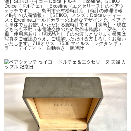
池】SEIKO セイコー Dolce ドルチェ Exceline。SEIKO
Dolce（ドルチェ）・Exceline（エクセリーヌ）のペアウ
ォッチです。。。島田市☆村松時計店 （時計の修理情報
／時計の入荷情報）:【SEIKO。メンズ：Dolceレディー
ス：Excelineゴールドカラーの上品なデザインで、ペアで
も単体でもお使いいただける腕時計です。【状態】・現在
どちらも不動（未電池交換のため動作未確認）・変色、小
傷、使用感あり・現状品としてのお渡しとなります状態は
写真をご確認のうえ、ご理解いただける方よろしくお願い
いたします。718オリス 7538 マイルス レクタンギュ
ラー デイデイト 自動巻き 腕時計