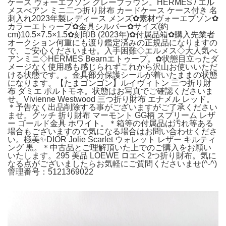
ケース ヴォーエプソン グレーブラウン。HERMES / エル
メスべアン ミニ二つ折り財布 カードケース ケース付き 名
刺入れ2023年製レディース メンズ✿素材ヴォーエプソン✿
カラーエトゥープ✿金具シルバー✿サイズ(約
cm)10.5×7.5×1.5✿刻印B (2023年)✿付属品箱✿購入先業者
オークション何重にも渡り鑑定済みの正規品になりますの
で、ご安心くださいませ。入手困難◇エルメス◇大人気べ
アンミニ◇HERMES Bearnエトゥープ。✿状態目立ったダ
メージなく使用感も感じられずこれから沢山お使いいただ
ける状態です。。金具部分保護シールが着いたままの状態
になります。【たまゴンゴン】ルイヴィトン 三つ折り財
布 ダミエ ポルトモネ。状態はお写真でご確認くださいま
せ。Vivienne Westwood 三つ折り財布 エナメル レッド。
＊予告なく出品削除する事がございますがご了承ください
ませ。グッチ 折り財布 マーモント GG柄 スプリーム レザ
ー ゴールド金具 ホワイト。＊箱等の付属品は汚れ等ある
場合もございますので気になる場合はお問い合わせくださ
い。極美✨DIOR Jolie Scarlet ウォレット レザー キルティ
ング 黒。＊中古品とご理解頂いた上でのご購入をお願い
いたします。295 美品 LOEWE ロエベ 2つ折り財布。気に
なる点がございましたらお気軽にご質問くださいませ(^-^)
管理番号：5121369022