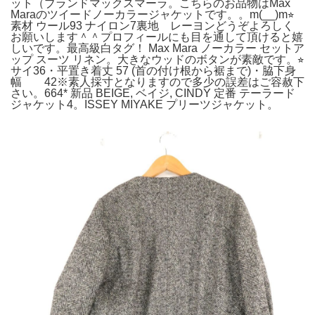
ット（ブランドマックスマーラ。こちらのお品物はMax
Maraのツイードノーカラージャケットです。。m(__)m⭐︎
素材 ウール93 ナイロン7裏地 レーヨンどうぞよろしく
お願いします＾＾プロフィールにも目を通して頂けると嬉
しいです。最高級白タグ！ Max Mara ノーカラー セットア
ップ スーツ リネン。大きなウッドのボタンが素敵です。⭐︎
サイ36・平置き着丈 57 (首の付け根から裾まで)・脇下身
幅 42※素人採寸となりますので多少の誤差はご容赦下
さい。664* 新品 BEIGE, ベイジ, CINDY 定番 テーラード
ジャケット4。ISSEY MIYAKE プリーツジャケット。