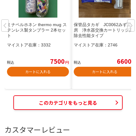
ミナペルホネン thermo mug ス
保管品タカギ JC0062みず工
テンレス製タンブラー 2本セッ
房 浄水器交換カートリッジ高
ト
除去性能タイプ
マイストア在庫：
3332
マイストア在庫：
2746
7500
6600
税込
円
税込
円
カートに入れる
カートに入れる
このカテゴリをもっと見る
カスタマーレビュー