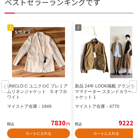
ベストセラーランキングです
UNICLO:C ユニクロC プレミア
新品 24年 LOOK掲載 グランマ
ムリネンジャケット S オフホ
ママドーター スタンドカラージ
ワイト
ャケット 1
マイストア在庫：
1949
マイストア在庫：
4770
7830
9222
税込
円
税込
円
カートに入れる
カートに入れる