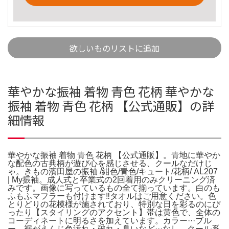
欲しいものリストに追加
華やかな振袖 着物 青色 花柄 華やかな
振袖 着物 青色 花柄 【公式通販】の詳
細情報
華やかな振袖 着物 青色 花柄 【公式通販】。青地に華やか
な配色の古典柄が遊び心を感じさせる、クールなだけじ
ゃ。きもの濱田屋の振袖 /紺色/青色/キュート/花柄/ AL207
| My振袖。成人式と卒業式の2回着用のみクリーニング済
みです。画像に写っているもの全て揃っています。白のも
ふもふマフラーも付けます‼️タオルはご用意ください。色
とりどりの花模様が施されており、特別な日を彩るのにぴ
ったり【スタイリングのアクセント】帯は黄色で、全体の
コーディネートに明るさを加えています。カラー···ブル
ー、裾がえんじ色汚れ・破れ・臭いなど···なし。クール系