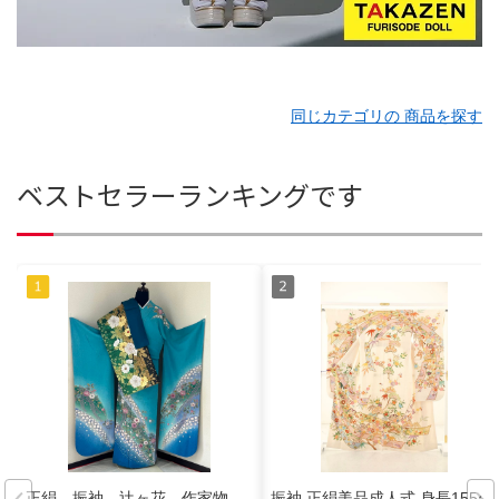
同じカテゴリの 商品を探す
ベストセラーランキングです
正絹 振袖 辻ヶ花 作家物
振袖 正絹美品成人式 身長155〜