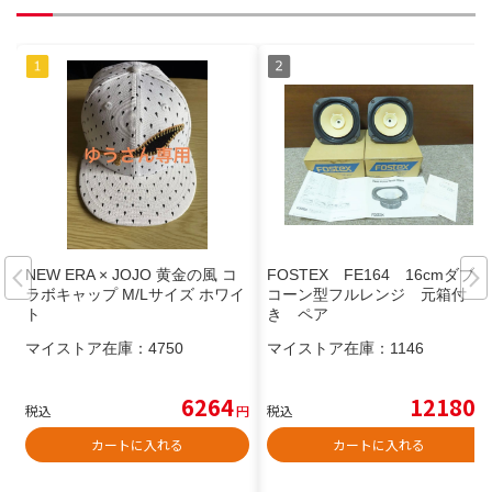
NEW ERA × JOJO 黄金の風 コ
FOSTEX FE164 16cmダブル
ラボキャップ M/Lサイズ ホワイ
コーン型フルレンジ 元箱付
ト
き ペア
マイストア在庫：
4750
マイストア在庫：
1146
6264
12180
税込
円
税込
円
カートに入れる
カートに入れる