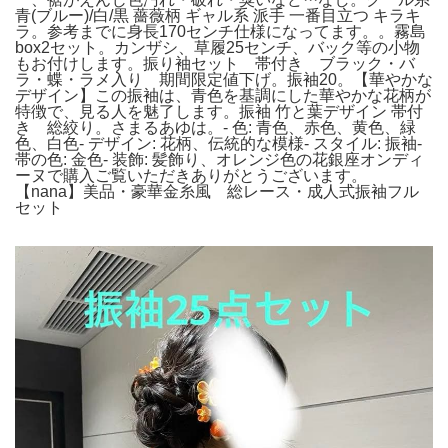
青(ブルー)/白/黒 薔薇柄 ギャル系 派手 一番目立つ キラキ
ラ。参考までに身長170センチ仕様になってます。。霧島
box2セット。カンザシ、草履25センチ、バック等の小物
もお付けします。振り袖セット 帯付き ブラック・バ
ラ・蝶・ラメ入り 期間限定値下げ。振袖20。【華やかな
デザイン】この振袖は、青色を基調にした華やかな花柄が
特徴で、見る人を魅了します。振袖 竹と葉デザイン 帯付
き 総絞り。さまるあゆは。- 色: 青色、赤色、黄色、緑
色、白色- デザイン: 花柄、伝統的な模様- スタイル: 振袖-
帯の色: 金色- 装飾: 髪飾り、オレンジ色の花銀座オンディ
ーヌで購入ご覧いただきありがとうございます。
【nana】美品・豪華金糸風 総レース・成人式振袖フル
セット