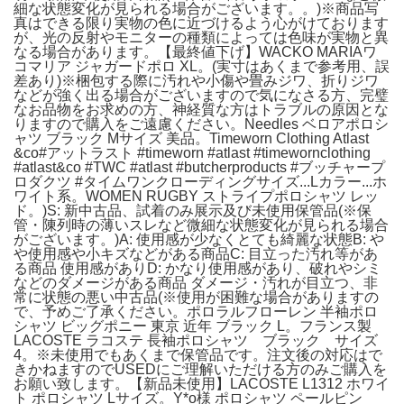
細な状態変化が見られる場合がございます。。)※商品写
真はできる限り実物の色に近づけるよう心がけております
が、光の反射やモニターの種類によっては色味が実物と異
なる場合があります。【最終値下げ】WACKO MARIAワ
コマリア ジャガードポロ XL。(実寸はあくまで参考用、誤
差あり)※梱包する際に汚れや小傷や畳みジワ、折りジワ
などが強く出る場合がございますので気になさる方、完璧
なお品物をお求めの方、神経質な方はトラブルの原因とな
りますので購入をご遠慮ください。Needles ベロアポロシ
ャツ ブラック Mサイズ 美品。Timeworn Clothing Atlast
&co#アットラスト #timeworn #atlast #timewornclothing
#atlast&co #TWC #atlast #butcherproducts #ブッチャープ
ロダクツ #タイムワンクローディングサイズ...Lカラー...ホ
ワイト系。WOMEN RUGBY ストライプポロシャツ レッ
ド。)S: 新中古品、試着のみ展示及び未使用保管品(※保
管・陳列時の薄いスレなど微細な状態変化が見られる場合
がございます。)A: 使用感が少なくとても綺麗な状態B: や
や使用感や小キズなどがある商品C: 目立った汚れ等があ
る商品 使用感がありD: かなり使用感があり、破れやシミ
などのダメージがある商品 ダメージ・汚れが目立つ、非
常に状態の悪い中古品(※使用が困難な場合がありますの
で、予めご了承ください。ポロラルフローレン 半袖ポロ
シャツ ビッグポニー 東京 近年 ブラック L。フランス製
LACOSTE ラコステ 長袖ポロシャツ ブラック サイズ
4。※未使用でもあくまで保管品です。注文後の対応はで
きかねますのでUSEDにご理解いただける方のみご購入を
お願い致します。【新品未使用】LACOSTE L1312 ホワイ
ト ポロシャツ Lサイズ。Y*o様 ポロシャツ ペールピン