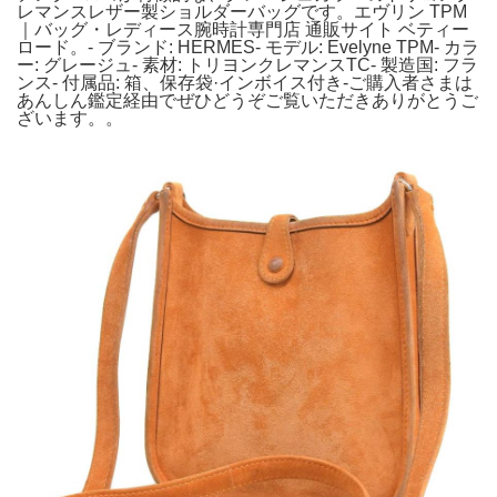
レマンスレザー製ショルダーバッグです。エヴリン TPM
｜バッグ・レディース腕時計専門店 通販サイト ベティー
ロード。- ブランド: HERMES- モデル: Evelyne TPM- カラ
ー: グレージュ- 素材: トリヨンクレマンスTC- 製造国: フラ
ンス- 付属品: 箱、保存袋·インボイス付き-ご購入者さまは
あんしん鑑定経由でぜひどうぞご覧いただきありがとうご
ざいます。。