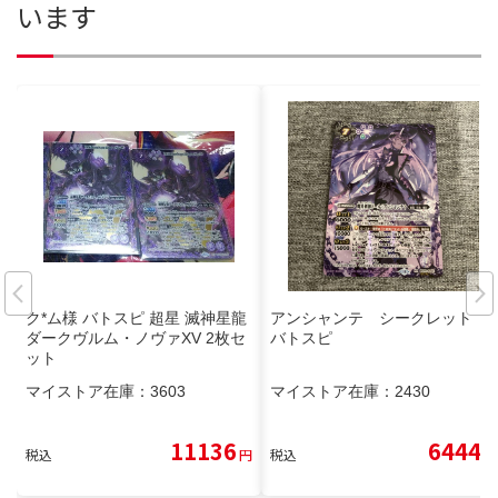
います
ク*ム様 バトスピ 超星 滅神星龍
アンシャンテ シークレット
ダークヴルム・ノヴァXV 2枚セ
バトスピ
ット
マイストア在庫：
3603
マイストア在庫：
2430
11136
6444
税込
円
税込
円