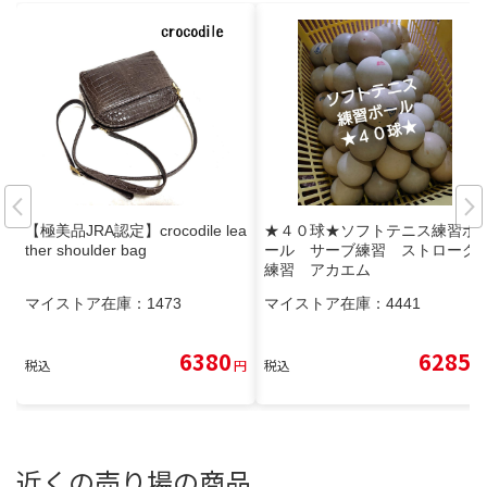
【極美品JRA認定】crocodile lea
★４０球★ソフトテニス練習ボ
ther shoulder bag
ール サーブ練習 ストローク
練習 アカエム
マイストア在庫：
1473
マイストア在庫：
4441
6380
6285
税込
円
税込
円
近くの売り場の商品