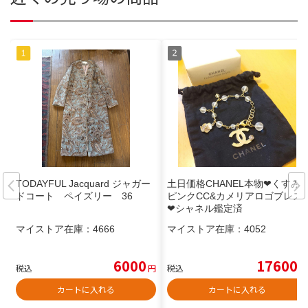
TODAYFUL Jacquard ジャガー
土日価格CHANEL本物❤︎くすみ
ドコート ペイズリー 36
ピンクCC&カメリアロゴブレス
❤シャネル鑑定済
マイストア在庫：
4666
マイストア在庫：
4052
6000
17600
税込
円
税込
円
カートに入れる
カートに入れる