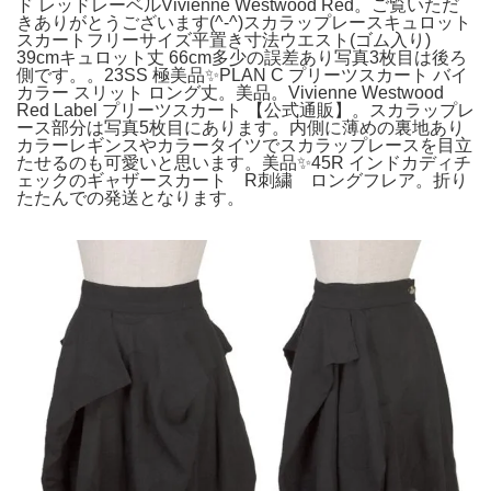
ド レッドレーベルVivienne Westwood Red。ご覧いただ
きありがとうございます(^-^)スカラップレースキュロット
スカートフリーサイズ平置き寸法ウエスト(ゴム入り)
39cmキュロット丈 66cm多少の誤差あり写真3枚目は後ろ
側です。。23SS 極美品✨PLAN C プリーツスカート バイ
カラー スリット ロング丈。美品。Vivienne Westwood
Red Label プリーツスカート 【公式通販】。スカラップレ
ース部分は写真5枚目にあります。内側に薄めの裏地あり
カラーレギンスやカラータイツでスカラップレースを目立
たせるのも可愛いと思います。美品✨45R インドカディチ
ェックのギャザースカート R刺繍 ロングフレア。折り
たたんでの発送となります。