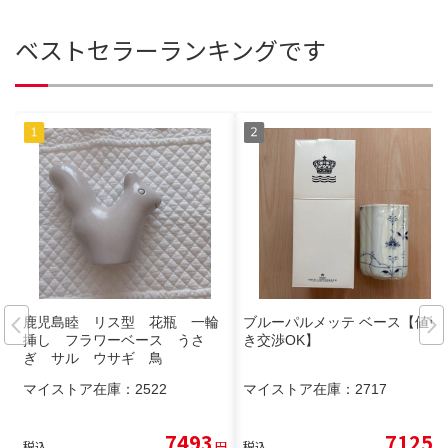
ベストセラーランキングです
鹿児島睦 リス型 花瓶 一輪
ブルーパルメッテ ベース【値引
挿し フラワーベース うさ
き交渉OK】
ぎ サル ウサギ 鳥
マイストア在庫：
2522
マイストア在庫：
2717
7493
7125
税込
円
税込
円