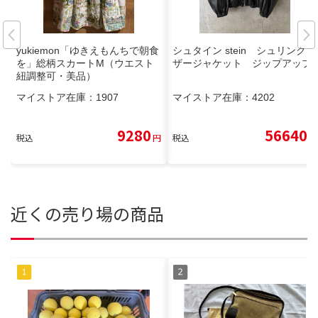
yukiemon「ゆきえもんちで朝食
シュタイン stein シュリンクレ
を」総柄スカートM（ウエスト
ザージャケット ジップアップ
紐調整可・美品）
マイストア在庫：
1907
マイストア在庫：
4202
9280
56640
税込
円
税込
円
近くの売り場の商品