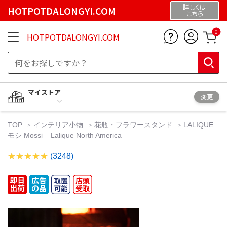
詳しくは
HOTPOTDALONGYI.COM
こちら
0
HOTPOTDALONGYI.COM
マイストア
変更
TOP
インテリア小物
花瓶・フラワースタンド
LALIQUE
モシ Mossi – Lalique North America
(3248)