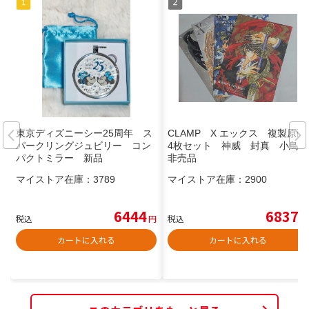
東京ディズニーシー25周年 ス
CLAMP X エックス 複製原画
パークリングジュビリー コン
4枚セット 神威 封真 小鳥
パクトミラー 新品
非売品
マイストア在庫：
3789
マイストア在庫：
2900
6444
6837
税込
円
税込
円
カートに入れる
カートに入れる