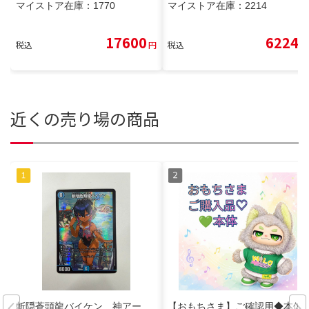
マイストア在庫：
1770
マイストア在庫：
2214
17600
6224
税込
円
税込
円
近くの売り場の商品
斬隠蒼頭龍バイケン 神アー
【おもちさま】ご確認用◆本体