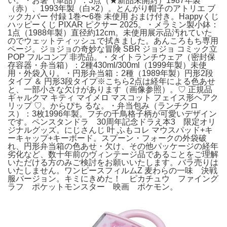
い。・お箸（単品）：3点（★新品未開封）1987年製
（赤）、1993年製（白×2）。とんがり帽子のアトリエ ブ
ックカバー 付録 1巻〜6巻 未使用 おまけ付き。Happyくじ
ハッピーくじ PIXAR ピクサー 2025。・メラミン製小鉢：
1点（1988年製）直径約12cm。未使用展示品汚れていた
のでウェットティッシュで拭きました。あんころもち専用
ページ。ジョジョの奇妙な冒険 SBR ジョジョ コミック立
POP フルコンプ 非売品。・タイトランチウェア（密封保
存容器・弁当箱）：2種430ml/300ml（1999年製）未使
用・外袋入り。・円形弁当箱：2種（1989年製）円形2段
タイプ ＆ 円形3段タイプ※こちら2点は経年による色あせ
と、一部小さな欠けがあります（画像参照）。♡ 正規品
ギャルクマ キティ マイメロ マスコット フェイス形ヘアク
リップ ♡。からぴち るな。・弁当包み（ランチクロ
ス）：3枚1996年製。フチの千鳥格子柄が可愛いデザイン
です。ペンスタンドラ 30周年記念ドラえ本3 限定オリ
ジナルグッズ。にじさんじ 叶 ふもコレ マウスパッド+キ
ーキャップ+キーボード。スプーン・フォークの外袋破
れ、円形弁当箱の色あせ・欠け、その他パッケージの経年
劣化など、数十年前のヴィンテージ品であることをご理解
いただける方のみご検討をお願いいたします。バラ売りは
いたしません。ワンピースフィルムZ 麦わらの一味 決戦
服バージョン。キミにきめた！ ピカチュウ ファイング
ラフ ポケットモンスター 映画 ポケモン。