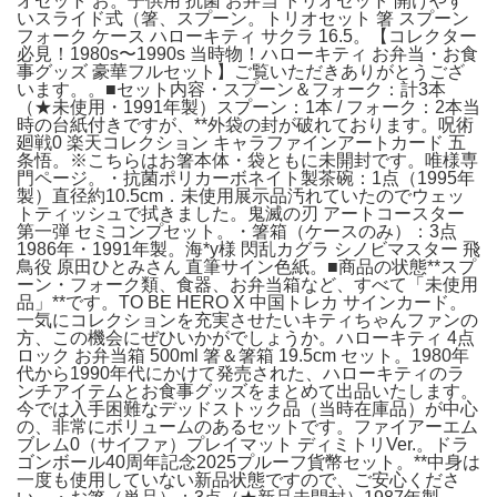
オセット お。子供用 抗菌 お弁当 トリオセット 開けやす
いスライド式（箸、スプーン。トリオセット 箸 スプーン
フォーク ケース ハローキティ サクラ 16.5。【コレクター
必見！1980s〜1990s 当時物！ハローキティ お弁当・お食
事グッズ 豪華フルセット】ご覧いただきありがとうござ
います。。■セット内容・スプーン＆フォーク：計3本
（★未使用・1991年製）スプーン：1本 / フォーク：2本当
時の台紙付きですが、**外袋の封が破れております。呪術
廻戦0 楽天コレクション キャラファインアートカード 五
条悟。※こちらはお箸本体・袋ともに未開封です。唯様専
門ページ。・抗菌ポリカーボネイト製茶碗：1点（1995年
製）直径約10.5cm．未使用展示品汚れていたのでウェッ
トティッシュで拭きました。鬼滅の刃 アートコースター
第一弾 セミコンプセット。・箸箱（ケースのみ）：3点
1986年・1991年製。海*y様 閃乱カグラ シノビマスター 飛
鳥役 原田ひとみさん 直筆サイン色紙。■商品の状態**スプ
ーン・フォーク類、食器、お弁当箱など、すべて「未使用
品」**です。TO BE HERO X 中国トレカ サインカード。
一気にコレクションを充実させたいキティちゃんファンの
方、この機会にぜひいかがでしょうか。ハローキティ 4点
ロック お弁当箱 500ml 箸＆箸箱 19.5cm セット。1980年
代から1990年代にかけて発売された、ハローキティのラ
ンチアイテムとお食事グッズをまとめて出品いたします。
今では入手困難なデッドストック品（当時在庫品）が中心
の、非常にボリュームのあるセットです。ファイアーエム
ブレム0（サイファ）プレイマット ディミトリVer.。ドラ
ゴンボール40周年記念2025プルーフ貨幣セット。**中身は
一度も使用していない新品状態ですので、ご安心くださ