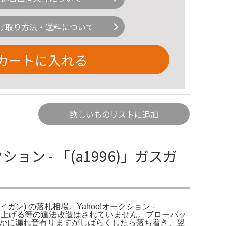
け取り方法・送料について
カートに入れる
欲しいものリストに追加
クション - 「(a1996)」ガスガ
(トイガン) の落札相場。Yahoo!オークション -
ワーを上げる等の違法改造はされていません。ブローバッ
ずかに漏れ音有りますがしばらくしたら落ち着き、翌