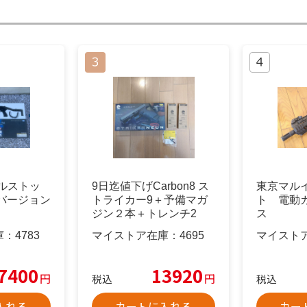
メタルストッ
9日迄値下げCarbon8 ス
東京マル
バージョン
トライカー9＋予備マガ
ト 電動
ジン２本＋トレンチ2
ス
庫：
4783
マイストア在庫：
4695
マイスト
7400
13920
円
円
税込
税込
入れる
カートに入れる
カー