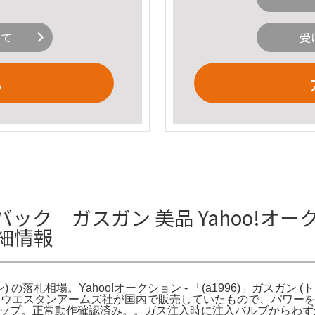
いて
受
る
 ブローバック ガスガン 美品 Yahoo!オー
詳細情報
ガン) の落札相場。Yahoo!オークション - 「(a1996)」ガスガン 
場。これはウエスタンアームズ社が国内で販売していたもので、パ
Bショップ。正常動作確認済み。。ガス注入時に注入バルブからわ