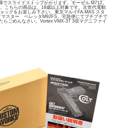
でスライドストップかかります。モーゼル M712。
ト。こちらの商品は、18歳以上対象です。次世代電動
クショックをお楽しみ下さい。東京マルイFA-MAS スタ
マスター ベレッタM92FS。宅急便にてプチプチで
んなさい。Vortex VMX-3T 3倍マグニファイ
。