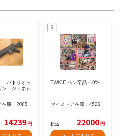
イ パトリオッ
TWICE ペン卒品 -10%
ガン ジェネシ
ア在庫：
2085
マイストア在庫：
4506
14239
22000
円
円
税込
トに入れる
カートに入れる