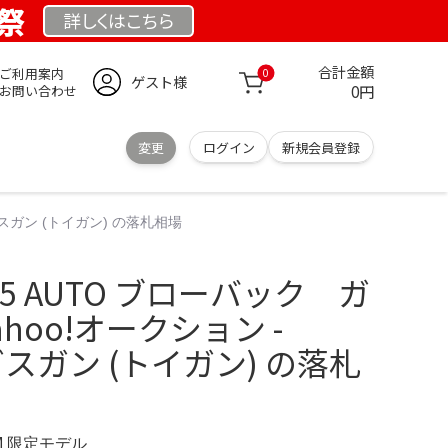
業祭
詳しくは
こちら
合計金額
ご利用案内
0
ゲスト様
0円
お問い合わせ
変更
ログイン
新規会員登録
)」ガスガン (トイガン) の落札相場
2 .45 AUTO ブローバック ガ
ahoo!オークション -
」ガスガン (トイガン) の落札
OM 限定モデル