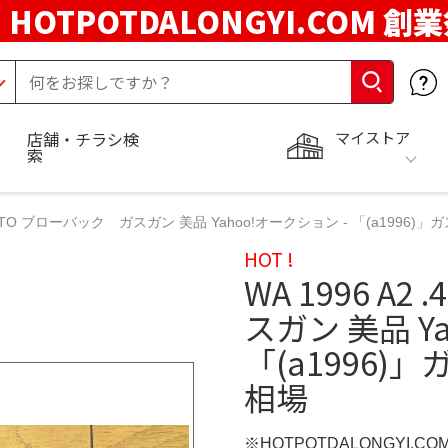
HOTPOTDALONGYI.COM 創
マイストア
店舗・チラシ検
索
45 AUTO ブローバック ガスガン 美品 Yahoo!オークション - 「(a1996
HOT !
WA 1996 A
スガン 美品 Y
「(a1996)
相場
※HOTPOTDALONGYI.C