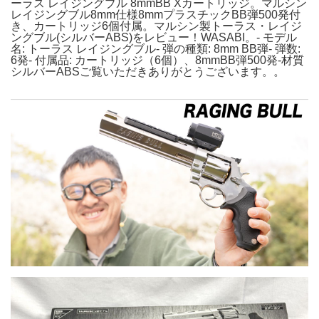
ーラス レイジングブル 8mmBB Xカートリッジ。マルシン
レイジングブル8mm仕様8mmプラスチックBB弾500発付
き、カートリッジ6個付属。マルシン製トーラス・レイジ
ングブル(シルバーABS)をレビュー！WASABI。- モデル
名: トーラス レイジングブル- 弾の種類: 8mm BB弾- 弾数:
6発- 付属品: カートリッジ（6個）、8mmBB弾500発-材質
シルバーABSご覧いただきありがとうございます。。