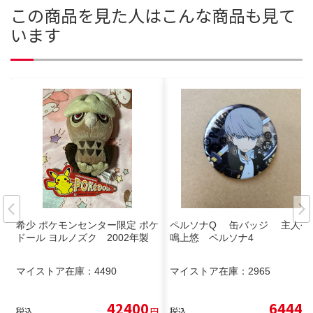
この商品を見た人はこんな商品も見て
います
希少 ポケモンセンター限定 ポケ
ペルソナQ 缶バッジ 主人公
ドール ヨルノズク 2002年製
鳴上悠 ペルソナ4
マイストア在庫：
4490
マイストア在庫：
2965
42400
6444
税込
円
税込
円