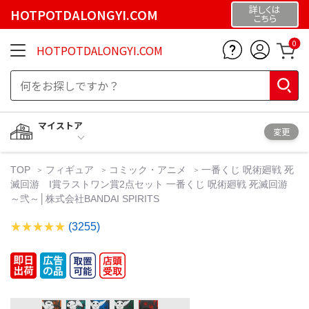
詳しくは
HOTPOTDALONGYI.COM
こちら
0
HOTPOTDALONGYI.COM
マイストア
変更
TOP
フィギュア
コミック・アニメ
一番くじ 呪術廻戦 死
滅回游 I賞ラストワン賞2点セット 一番くじ 呪術廻戦 死滅回游
～弐～│株式会社BANDAI SPIRITS
(3255)