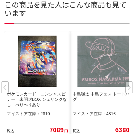
この商品を見た人はこんな商品も見て
います
ポケモンカード ニンジャスピ
中島颯太 中島フェス トートバッ
ナー 未開封BOX シュリンクな
グ
し ぺりぺりあり
マイストア在庫：
2610
マイストア在庫：
4816
7089
6380
税込
円
税込
円