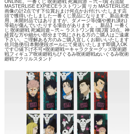
ONLINE。一番くじ 呪術廻戦 死滅回游 ～弐～I賞 石流龍
MASTERLISE EXPIECEラストワン賞 リカ MASTERLISE
画像の計2点です下位賞おまけ何点かお付けいたします店
頭で獲得いたしました一番くじ景品になります、新品未使
用、未開封品ではありますが、ダメージ等(傷や擦れ潰れ)
等箱が傷んでいたりする場合があります。。新品】一番く
じ 呪術廻戦 死滅回遊～弐～ ラストワン賞 I賞J賞 10点。神
経質な方や細かい部分まで気にされる方のご購入はご遠慮
下さい。ご理解ある方のみご購入宜しくお願いいたします
佐川急便/日本郵便段ボールにて発送いたします即購入OK
です◎値下げ不可×呪術廻戦ーキャラクターグッズ呪術廻
戦フィギュア呪術廻戦ちびぐるみ呪術廻戦ぬいぐるみ呪術
廻戦アクリルスタンド