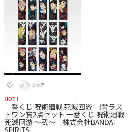
シェア
HOT !
一番くじ 呪術廻戦 死滅回游 I賞ラス
トワン賞2点セット 一番くじ 呪術廻戦
死滅回游 ～弐～│株式会社BANDAI
SPIRITS