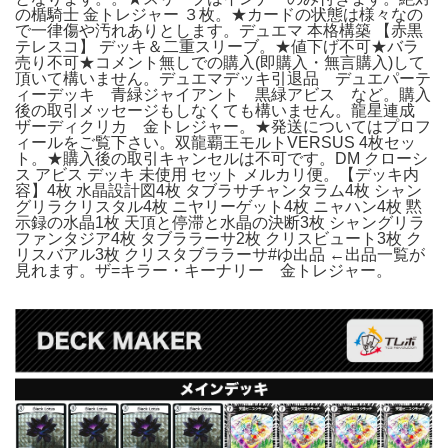
の楯騎士 金トレジャー ３枚。★カードの状態は様々なの
で一律傷や汚れありとします。デュエマ 本格構築 【赤黒
テレスコ】 デッキ＆二重スリーブ。★値下げ不可★バラ
売り不可★コメント無しでの購入(即購入・無言購入)して
頂いて構いません。デュエマデッキ引退品 デュエパーテ
ィーデッキ 青緑ジャイアント 黒緑アビス など。購入
後の取引メッセージもしなくても構いません。龍星連成
ザーディクリカ 金トレジャー。★発送についてはプロフ
ィールをご覧下さい。双龍覇王モルトVERSUS 4枚セッ
ト。★購入後の取引キャンセルは不可です。DM クローシ
ス アビス デッキ 未使用 セット メルカリ便。【デッキ内
容】4枚 水晶設計図4枚 タブラサチャンタラム4枚 シャン
グリラクリスタル4枚 ニヤリーゲット4枚 ニャハン4枚 黙
示録の水晶1枚 天頂と停滞と水晶の決断3枚 シャングリラ
ファンタジア4枚 タブララーサ2枚 クリスビュート3枚 ク
リスバアル3枚 クリスタブララーサ#ゆ出品 ←出品一覧が
見れます。ザ=キラー・キーナリー 金トレジャー。