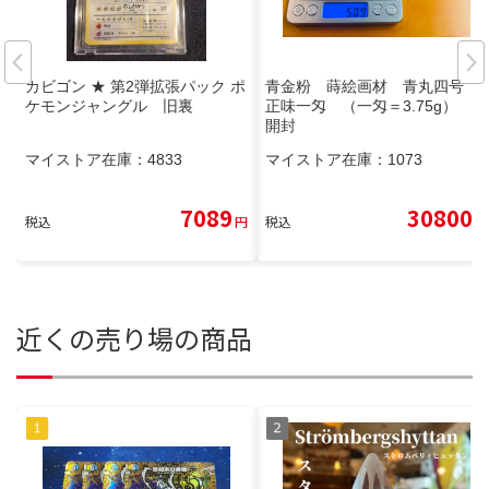
カビゴン ★ 第2弾拡張パック ポ
青金粉 蒔絵画材 青丸四号
ケモンジャングル 旧裏
正味一匁 （一匁＝3.75g） 未
開封
マイストア在庫：
4833
マイストア在庫：
1073
7089
30800
税込
円
税込
円
近くの売り場の商品