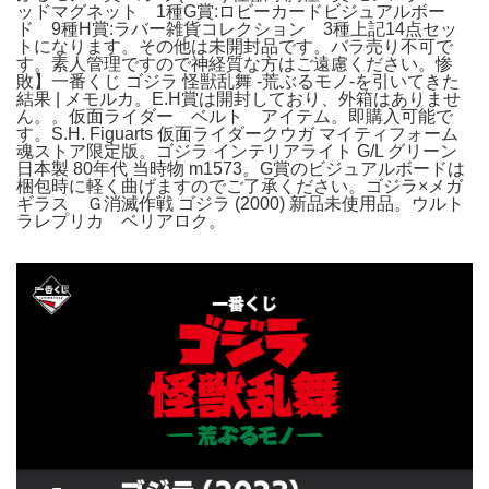
ッドマグネット 1種G賞:ロビーカードビジュアルボー
ド 9種H賞:ラバー雑貨コレクション 3種上記14点セッ
トになります。その他は未開封品です。バラ売り不可で
す。素人管理ですので神経質な方はご遠慮ください。惨
敗】一番くじ ゴジラ 怪獣乱舞 -荒ぶるモノ-を引いてきた
結果 | メモルカ。E.H賞は開封しており、外箱はありませ
ん。。仮面ライダー ベルト アイテム。即購入可能で
す。S.H. Figuarts 仮面ライダークウガ マイティフォーム
魂ストア限定版。ゴジラ インテリアライト G/L グリーン
日本製 80年代 当時物 m1573。G賞のビジュアルボードは
梱包時に軽く曲げますのでご了承ください。ゴジラ×メガ
ギラス Ｇ消滅作戦 ゴジラ (2000) 新品未使用品。ウルト
ラレプリカ ベリアロク。