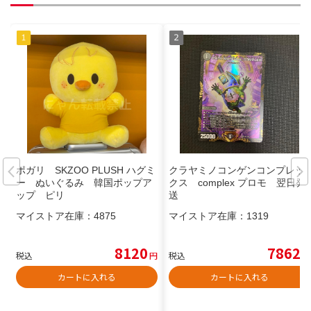
ポガリ SKZOO PLUSH ハグミ
クラヤミノコンゲンコンプレッ
ー ぬいぐるみ 韓国ポップア
クス complex プロモ 翌日発
ップ ピリ
送
マイストア在庫：
4875
マイストア在庫：
1319
8120
7862
税込
円
税込
円
カートに入れる
カートに入れる