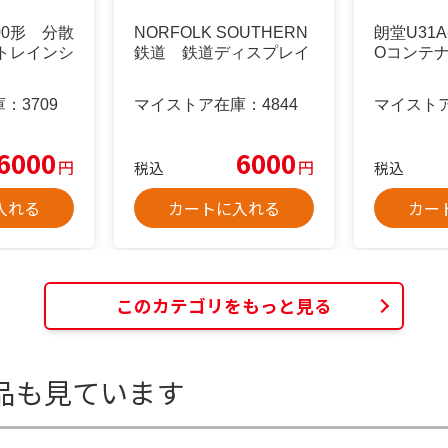
00形 分散
NORFOLK SOUTHERN
朗堂U31A-
トレインシ
鉄道 鉄道ディスプレイ
Oコンテ
庫：
3709
マイストア在庫：
4844
マイスト
6000
6000
円
円
税込
税込
入れる
カートに入れる
カー
このカテゴリをもっと見る
品も見ています