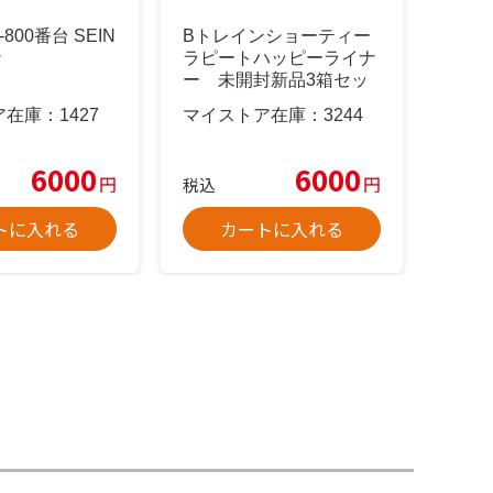
800番台 SEIN
Bトレインショーティー
ナ
ラピートハッピーライナ
ー 未開封新品3箱セッ
ト
ア在庫：
1427
マイストア在庫：
3244
6000
6000
円
円
税込
トに入れる
カートに入れる