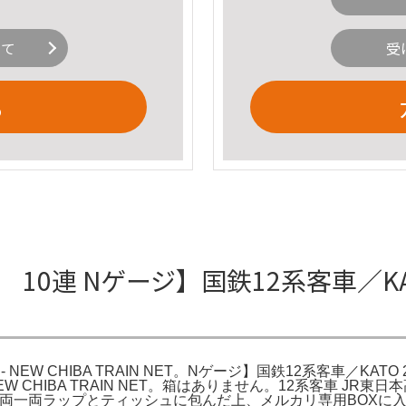
いて
受
る
10連 Nゲージ】国鉄12系客車／KATO
EW CHIBA TRAIN NET。Nゲージ】国鉄12系客車／KATO 202
 NEW CHIBA TRAIN NET。箱はありません。12系客車 
済み一両一両ラップとティッシュに包んだ上、メルカリ専用BOXに