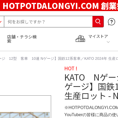
HOTPOTDALONGYI.COM 創
マイストア
店舗・チラシ検
索
ジ 12型 客車 10連 Nゲージ】国鉄12系客車／KATO 2024年 生産ロット -
HOT !
KATO Nゲー
ゲージ】国鉄12
生産ロット - NE
※HOTPOTDALONGYI.C
YouTuberの皆様に商品