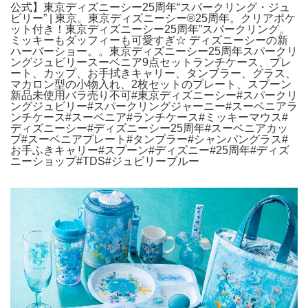
公式】東京ディズニーシー25周年“スパークリング・ジュ
ビリー” | 東京。東京ディズニーシー®25周年。クリアポケ
ット付き！東京ディズニーシー25周年”スパークリング。
ミッキーもダッフィーも可愛すぎ☆ ディズニーシーの新
ハーバーショー。。東京ディズニーシー25周年スパークリ
ングジュビリースーベニア9点セットランチケース、プレ
ート、カップ、お手拭きキャリー、タンブラー、グラス、
マカロン型の小物入れ、2枚セットのプレート、スプーン
新品未使用バラ売り不可#東京ディズニーシー#スパークリ
ングジュビリー#スパークリングジャーニー#スーベニアラ
ンチケース#スーベニア#ランチケース#ミッキーマウス#
ディズニーシー#ディズニーシー25周年#スーベニアカッ
プ#スーベニアプレート#タンブラー#シャンパングラス#
お手ふきキャリー#スプーン#ディズニー#25周年#ディズ
ニーショップ#TDS#ジュビリーブルー