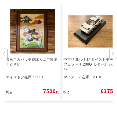
きめこみパッチ即購入はご遠慮
中古品 希少！1/43 ベストモデル
ください
フェラーリ 208GTBターボ シル
バー
マイストア在庫：
3601
マイストア在庫：
2318
7500
6375
税込
円
税込
円