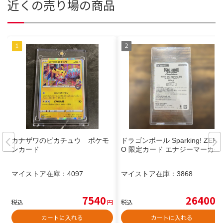
近くの売り場の商品
カナザワのピカチュウ ポケモ
ドラゴンボール Sparking! ZER
ンカード
O 限定カード エナジーマーカー
マイストア在庫：
4097
マイストア在庫：
3868
7540
26400
税込
円
税込
円
カートに入れる
カートに入れる