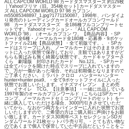
ALL CAPCOM WORLD 98 カードダスマスターズ 約129枚
｜Yahoo!フリマ（旧。354枚セット] カードダスマスター
ズ ALL CAPCOM WORLD 97 98 カプコン。
m55085348897_1.jpg?1771150087。1998年、バンダイよ
り発売のトレーディングカードオールカプコンワールド
98 カードダスマスターズ 全186種フルコンプリートセ
ットです。Yahoo!オークション - 「ALL CAPCOM
WORLD '98」（オール カプコン ワ。【商品内容】・SP
カード全6種・ノーマルカード全180種・応募券・9ポケッ
トファイル21枚【商品状態】・全て初版です。。・SPカ
ードはスリーブに入れ、ノーマルカードはそのまま９ポケ
ットに入った状態で保存しており、主観ではありますがど
ちらも黄ばみも無く綺麗な状態です。カードキャプターさ
くら 劇場版 封印されたカード No.121。・SPカード
は全てパックを開けた時点でスリーブに入れていますの
で、万が一傷があった場合、それは初期傷となりますので
ご了承ください。ミラバト クロロ ハンター×ハンター
hunter×hunter psa9。・全て9ポケットファイルに入った
状態でお渡しいたします。イナズマイレブン まとめ売
り イナイレ TCG。【注意事項】・一緒に出品している
1997年製のオールカプコンワールド（こちらはSPカード
コンプ、ノーマルカードセミコンプリートのセット）を一
緒に購入していただける場合、3000円引きさせていただ
いてから、なおかつ両方をバインダーに入れた状態でお渡
しいたしますので、ご希望の方はご購入前に声掛けをお願
い致します。カードダス30周年ベストセレクションSDガ
ンダムワールド21枚セットバラ売り可。・とても古い物な
のであくまで個人で保管していた中古品だということをご