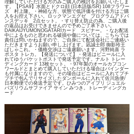
理解していただける方のみご購入の検討をお願いいたしま
す。【PSA9】水面とドクロ顔 (日本語版/SR) 108フラワー
ズ 村上隆。・神経な方、状態で低評価を付ける方はご購
入をお控え下さい。ロックマンエグゼ プログラムアドバ
ンスデッキ 2点セット。・すり替え防止の為、ご購入後
の返品はお受けできませんので予めご了承下さい。
DAIKAIJYUMONOGATARIカード スピナー。・なお配送
中によるものと思われる破損や傷については、こちらでは
責任は問いかねますので、ご自身にて配送会社にご連絡い
ただきますようお願い申し上げます。凪誠士郎 御影玲王
ぱしゃこれ。・価格交渉はご遠慮願います。河野純喜 ラ
ポスタ トレカ。【発送について】・発送はビニールに入
れてゆうパケットポストで発送予定です。ナルト トレー
ディングカード 13枚セット。・97年製のオールカプコン
ワールドとまとめて購入していただける場合はバインダー
も付属になりますので、その場合はビニールに入れてプチ
プチで包んでリサイズしたダンボールに入れて佐川急便/
日本郵便での発送予定です。ひみつのアイプリ ジュエル
バズリウムサファイア サイン みつき。トレーディングカ
ード