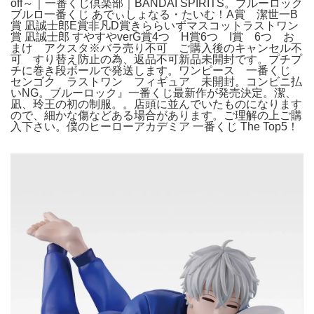
off～｜一番くじ倶楽部｜BANDAI SPIRITS。ブルーロック
ブルロ一番くじ あでぃしょなる・たいむ！A賞 潔世一B
賞 凪誠士郎E賞非凡D賞きららいずマスコットラストワン
賞 凪誠士郎 すやすやverG賞4つ H賞6つ I賞 6つ お
まけ アクスタ※バラ売り不可 ご購入後のキャンセル不
可 すり替え防止の為、返品不可新品未開封です。プチプ
チに巻き段ボールで発送します。ワンピース 一番くじ
センゴク ラストワン フィギュア 未開封。コンビニ払
いNG。ブルーロック』一番くじ最新作が発売決定。潔、
凪、玲王の初の制服。。店頭に並んでいたものになります
ので、細かな傷などある場合があります。ご理解の上ご購
入下さい。僕のヒーローアカデミア 一番くじ The Top5！