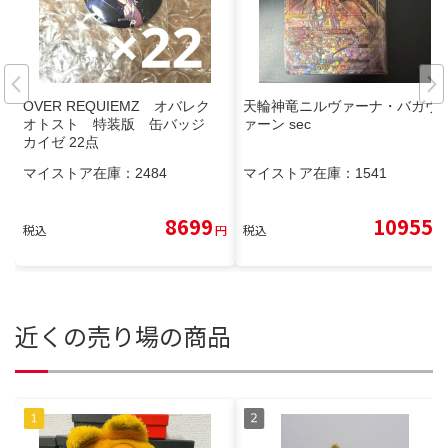
OVER REQUIEMZ オバレク
天輪神竜ニルヴァーナ・バガヴ
オトスト 特装版 缶バッジ
ァーン sec
カイゼ 22点
マイストア在庫：
2484
マイストア在庫：
1541
8699
10955
税込
円
税込
円
近くの売り場の商品