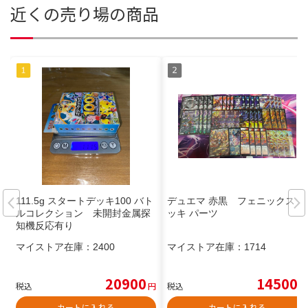
近くの売り場の商品
111.5g スタートデッキ100 バト
デュエマ 赤黒 フェニックス デ
ルコレクション 未開封金属探
ッキ パーツ
知機反応有り
マイストア在庫：
2400
マイストア在庫：
1714
20900
14500
税込
円
税込
円
カートに入れる
カートに入れる