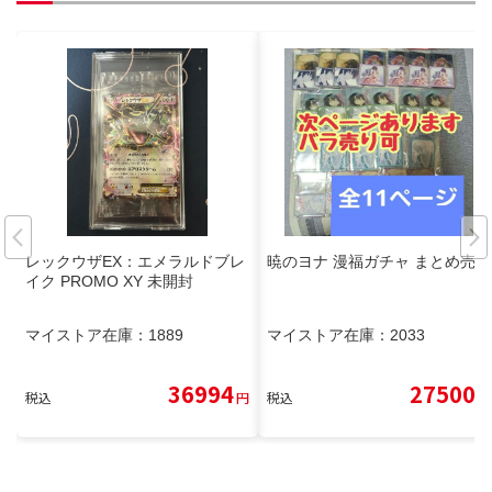
レックウザEX：エメラルドブレ
暁のヨナ 漫福ガチャ まとめ売り
イク PROMO XY 未開封
マイストア在庫：
1889
マイストア在庫：
2033
36994
27500
税込
円
税込
円