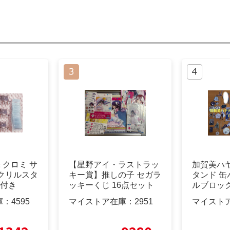
添 クロミ サ
【星野アイ・ラストラッ
加賀美ハ
クリルスタ
キー賞】推しの子 セガラ
タンド 缶
典付き
ッキーくじ 16点セット
ルブロック
ト
庫：
4595
マイストア在庫：
2951
マイスト