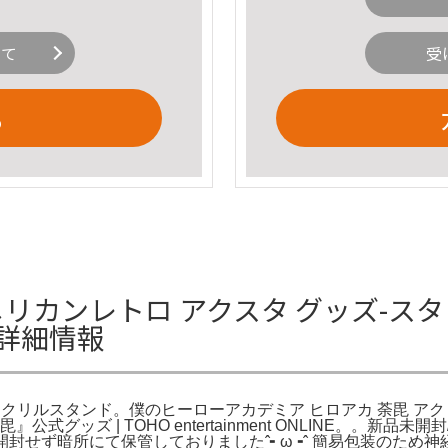
いて
受
る
アメリカンレトロ アクスタ グッズ-
詳細情報
アクリルスタンド。僕のヒーローアカデミア ヒロアカ 荼毘 ア
グッズ | TOHO entertainment ONLINE。。新
封せず暗所にて保管しておりましたˆ╸ω╺ˆ 簡易包装のため神経質な