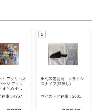
ヤト アクリルス
田村装備開発 クライシ
バッジ アクリ
スナイフ(箱無し)
 まとめ セッ
ア在庫：
4757
マイストア在庫：
2031