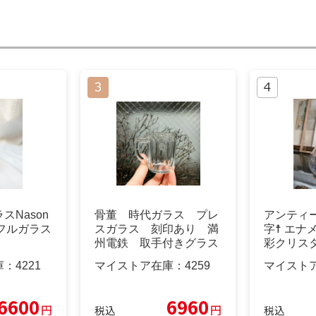
スNason
骨董 時代ガラス プレ
アンティ
カラフルガラス
スガラス 刻印あり 満
字☨ エナ
州電鉄 取手付きグラス
彩クリス
コップ１客
庫：
4221
マイストア在庫：
4259
マイスト
6600
6960
円
円
税込
税込