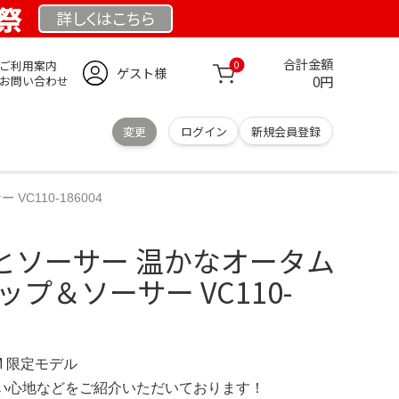
業祭
詳しくは
こちら
合計金額
ご利用案内
0
ゲスト様
0円
お問い合わせ
変更
ログイン
新規会員登録
110-186004
とソーサー 温かなオータム
プ＆ソーサー VC110-
OM 限定モデル
の使い心地などをご紹介いただいております！