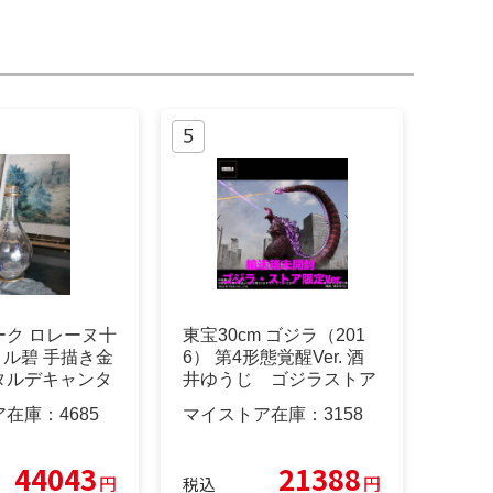
ーク ロレーヌ十
東宝30cm ゴジラ（201
メル碧 手描き金
6） 第4形態覚醒Ver. 酒
タルデキャンタ
井ゆうじ ゴジラストア
ア在庫：
4685
マイストア在庫：
3158
44043
21388
円
円
税込