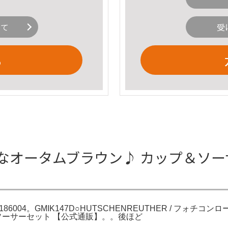
いて
受
る
オータムブラウン♪ カップ＆ソーサー 
86004。GMIK147D○HUTSCHENREUTHER / フォ
プ・ソーサーセット 【公式通販】。。後ほど