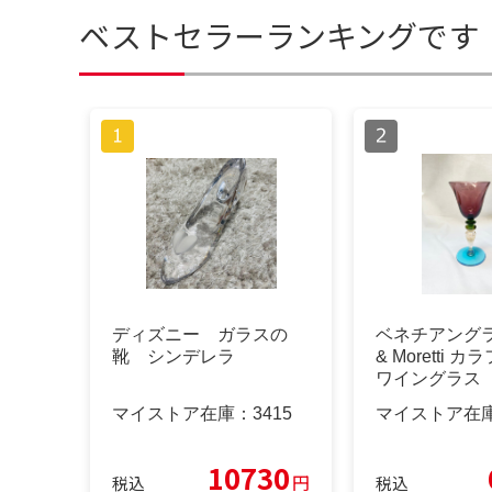
ベストセラーランキングです
ディズニー ガラスの
ベネチアングラ
靴 シンデレラ
& Moretti 
ワイングラス
マイストア在庫：
3415
マイストア在
10730
円
税込
税込