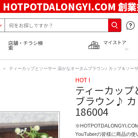
HOTPOTDALONGYI.COM 創
マイストア
店舗・チラシ検
索
ティーカップとソーサー 温かなオータムブラウン♪ カップ＆ソーサー VC
HOT !
ティーカップ
ブラウン♪ カッ
186004
※HOTPOTDALONGYI.C
YouTuberの皆様に商品