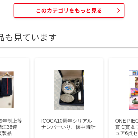
このカテゴリをもっと見る
品も見ています
9年制上等
ICOCA10周年シリアル
ONE PI
江36連
ナンバーいり、懐中時計
賞 C賞 
複製品
ュア6点セ