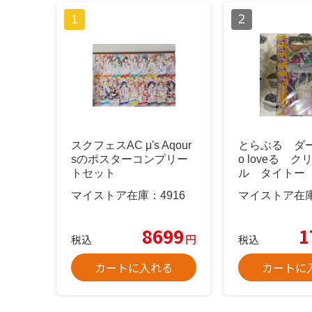
スクフェスAC μ's Aqour
とらぶる ダー
sのポスターコンプリー
o loveる 
トセット
ル タイトー 
マイストア在庫：
4916
マイストア在
8699
1
円
税込
税込
カートに入れる
カートに