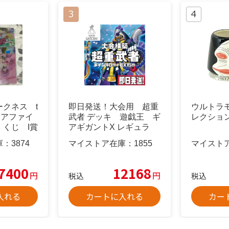
クネス t
即日発送！大会用 超重
ウルトラ
クリアファイ
武者 デッキ 遊戯王 ギ
レクション
くじ I賞
アギガントX レギュラ
ス ダイ8
庫：
3874
マイストア在庫：
1855
マイスト
7400
12168
円
円
税込
税込
入れる
カートに入れる
カー