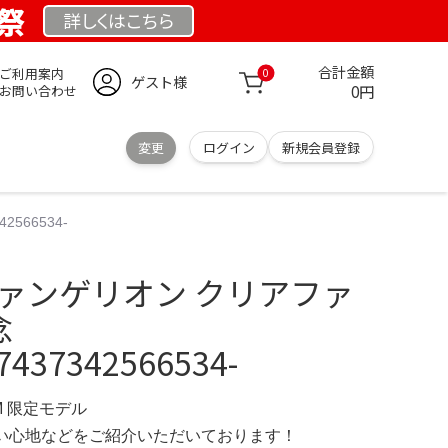
業祭
詳しくは
こちら
合計金額
ご利用案内
0
ゲスト様
0円
お問い合わせ
変更
ログイン
新規会員登録
566534-
ヴァンゲリオン クリアファ
念
7437342566534-
OM 限定モデル
の使い心地などをご紹介いただいております！