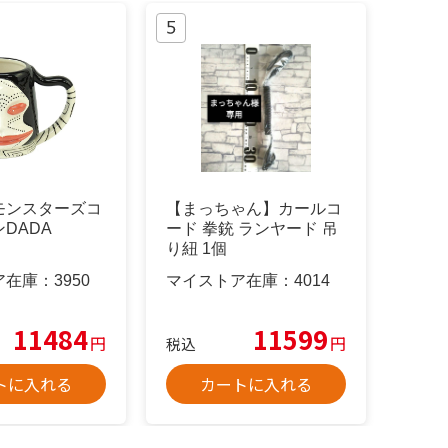
モンスターズコ
【まっちゃん】カールコ
DADA
ード 拳銃 ランヤード 吊
り紐 1個
ア在庫：
3950
マイストア在庫：
4014
11484
11599
円
円
税込
トに入れる
カートに入れる