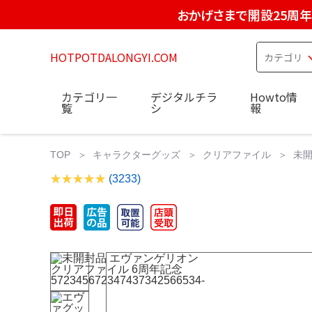
おかげさまで開設25周年
HOTPOTDALONGYI.COM
カテゴリ一
デジタルチラ
Howto情
覧
シ
報
TOP
キャラクターグッズ
クリアファイル
未開
(3233)